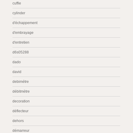
cuffie
cylinder
d'échappement
d'embrayage
d'entretien
d6s05288
dado
david
debimétre
débitmètre
decoration
déflecteur
dehors
démarreur