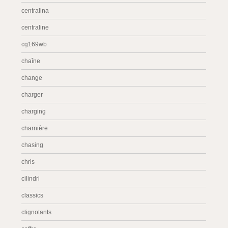
centralina
centraline
cg169wb
chaîne
change
charger
charging
charnière
chasing
chris
cilindri
classics
clignotants