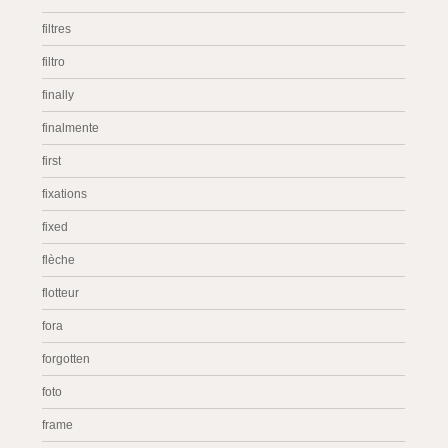
filtres
filtro
finally
finalmente
first
fixations
fixed
flèche
flotteur
fora
forgotten
foto
frame