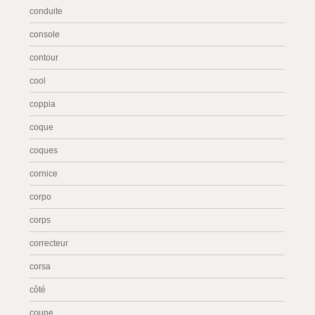
conduite
console
contour
cool
coppia
coque
coques
cornice
corpo
corps
correcteur
corsa
côté
coupe