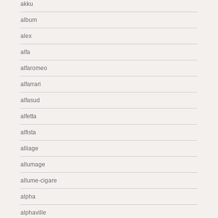
akku
album
alex
alfa
alfaromeo
alfarrari
alfasud
alfetta
alfista
alliage
allumage
allume-cigare
alpha
alphaville