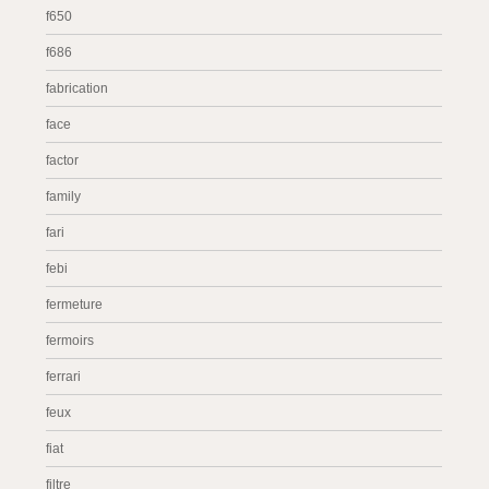
f650
f686
fabrication
face
factor
family
fari
febi
fermeture
fermoirs
ferrari
feux
fiat
filtre