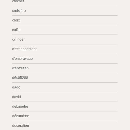
crochet
croisière
croix
cuffie
cylinder
d'échappement
d'embrayage
d'entretien
d6s05288
dado
david
debimétre
débitmètre
decoration