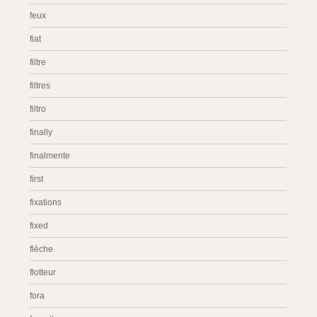
feux
fiat
filtre
filtres
filtro
finally
finalmente
first
fixations
fixed
flèche
flotteur
fora