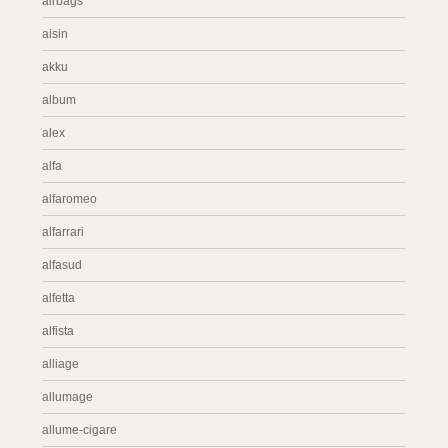
airbags
aisin
akku
album
alex
alfa
alfaromeo
alfarrari
alfasud
alfetta
alfista
alliage
allumage
allume-cigare