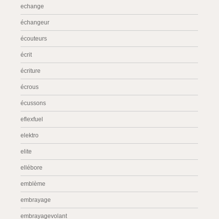
echange
échangeur
écouteurs
écrit
écriture
écrous
écussons
eflexfuel
elektro
elite
ellébore
emblème
embrayage
embrayagevolant