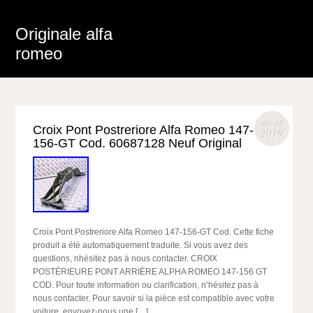
Originale alfa
romeo
déc 18
Croix Pont Postreriore Alfa Romeo 147-
2019
156-GT Cod. 60687128 Neuf Original
Croix Pont Postreriore Alfa Romeo 147-156-GT Cod. Cette fiche
produit a été automatiquement traduite. Si vous avez des
questions, nhésitez pas à nous contacter. CROIX
POSTÉRIEURE PONT ARRIÈRE ALPHA ROMEO 147-156 GT
COD. Pour toute information ou clarification, n’hésitez pas à
nous contacter. Pour savoir si la pièce est compatible avec votre
voiture, envoyez-nous une […]