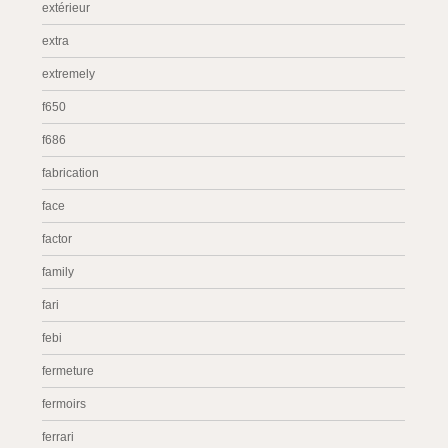
extérieur
extra
extremely
f650
f686
fabrication
face
factor
family
fari
febi
fermeture
fermoirs
ferrari