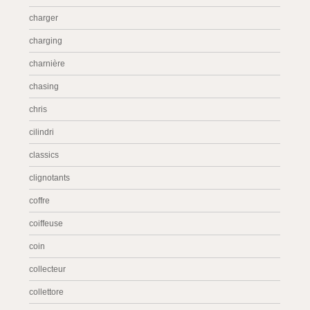
charger
charging
charnière
chasing
chris
cilindri
classics
clignotants
coffre
coiffeuse
coin
collecteur
collettore