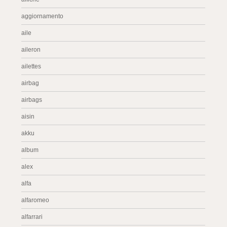
aggiornamento
aile
aileron
ailettes
airbag
airbags
aisin
akku
album
alex
alfa
alfaromeo
alfarrari