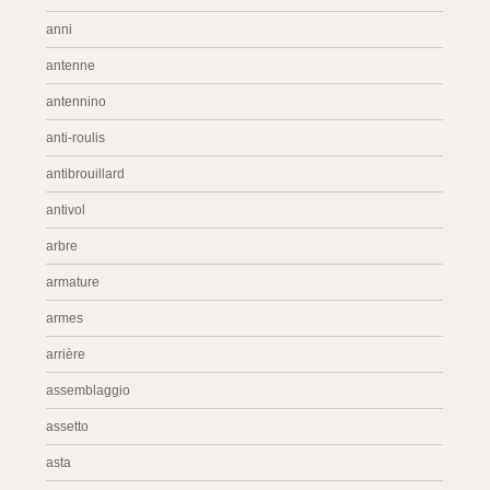
anni
antenne
antennino
anti-roulis
antibrouillard
antivol
arbre
armature
armes
arrière
assemblaggio
assetto
asta