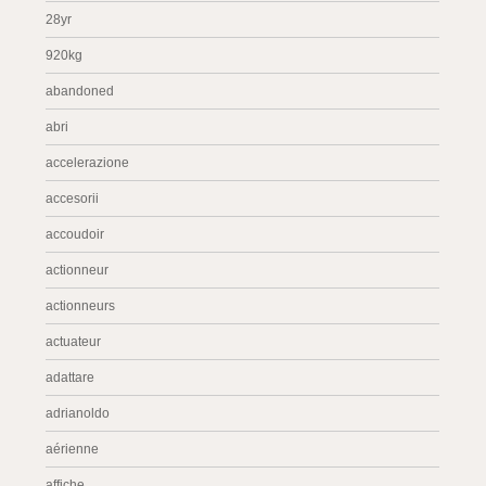
28yr
920kg
abandoned
abri
accelerazione
accesorii
accoudoir
actionneur
actionneurs
actuateur
adattare
adrianoldo
aérienne
affiche