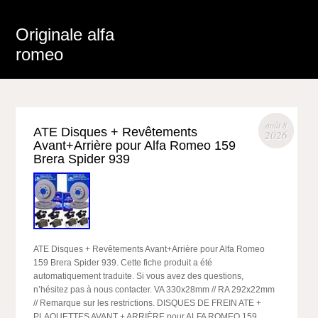
Originale alfa
romeo
août 8
ATE Disques + Revêtements
2026
Avant+Arrière pour Alfa Romeo 159
Brera Spider 939
ATE Disques + Revêtements Avant+Arrière pour Alfa Romeo
159 Brera Spider 939. Cette fiche produit a été
automatiquement traduite. Si vous avez des questions,
n’hésitez pas à nous contacter. VA 330x28mm // RA 292x22mm
// Remarque sur les restrictions. DISQUES DE FREIN ATE +
PLAQUETTES AVANT + ARRIÈRE pour ALFA ROMEO 159