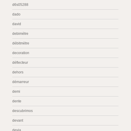
d6s05288
dado
david
debimétre
débitmètre
decoration
déflecteur
dehors
démarreur
demi
dente
descubrimos
devant
devia