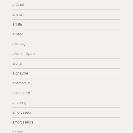
alfasud
alfetta
alfista
alliage
allumage
allume-cigare
alpha
alphaville
alternateur
alternatore
amazing
amortisseur
amortisseurs
ancien