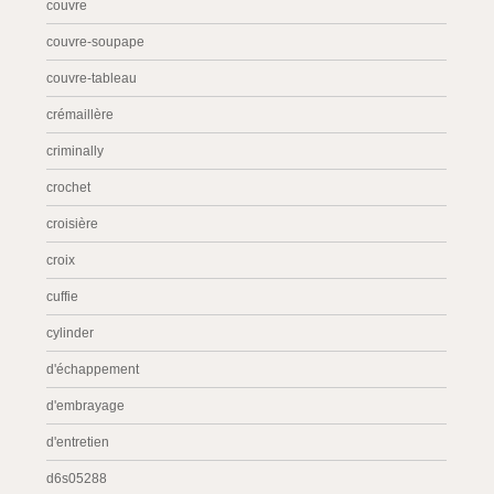
couvre
couvre-soupape
couvre-tableau
crémaillère
criminally
crochet
croisière
croix
cuffie
cylinder
d'échappement
d'embrayage
d'entretien
d6s05288