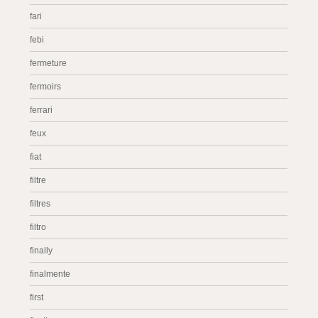
fari
febi
fermeture
fermoirs
ferrari
feux
fiat
filtre
filtres
filtro
finally
finalmente
first