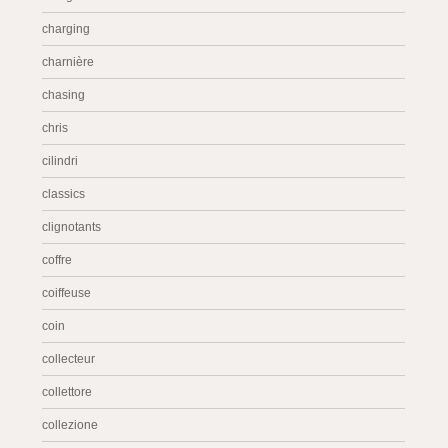
charging
charnière
chasing
chris
cilindri
classics
clignotants
coffre
coiffeuse
coin
collecteur
collettore
collezione