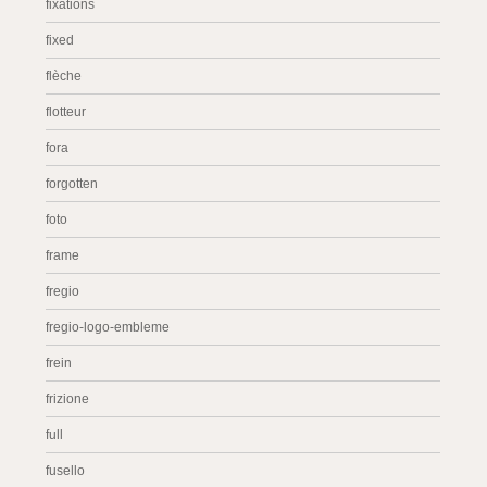
fixations
fixed
flèche
flotteur
fora
forgotten
foto
frame
fregio
fregio-logo-embleme
frein
frizione
full
fusello