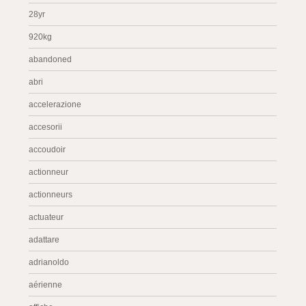
28yr
920kg
abandoned
abri
accelerazione
accesorii
accoudoir
actionneur
actionneurs
actuateur
adattare
adrianoldo
aérienne