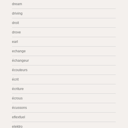
dream
driving
droit
drove
earl
echange
échangeur
écouteurs
écrit
écriture
écrous
écussons
eflexfuel
elektro