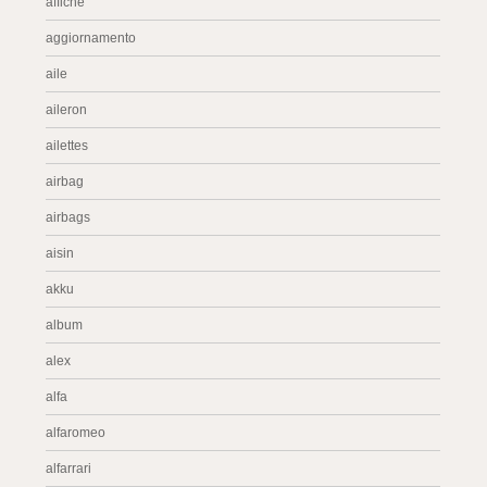
affiche
aggiornamento
aile
aileron
ailettes
airbag
airbags
aisin
akku
album
alex
alfa
alfaromeo
alfarrari