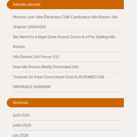
Articles récents
Moirina Leve Vitre Électrique Côté Conducteur Alfa Romeo 166
Original 156044265
We Went For A Night Drive Around Zurich In A Fire Spitting Alfa
Romeo
Alfa Romeo 164 Procar V10
How Alfa Romeo Briefly Dominated Dtm
Traverse De Pare-Chocs Avant Droit ALFA ROMEO 166
ORIGINALE 60680906
Archives
août 2026
juillet 2026
juin 2026