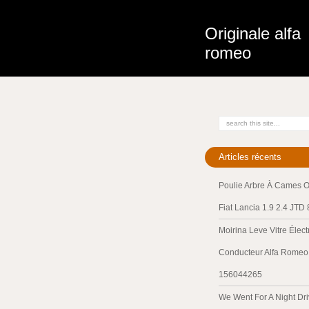
Originale alfa
romeo
Articles récents
Poulie Arbre À Cames O
Fiat Lancia 1.9 2.4 JTD
Moirina Leve Vitre Élec
Conducteur Alfa Romeo 
156044265
We Went For A Night Dri