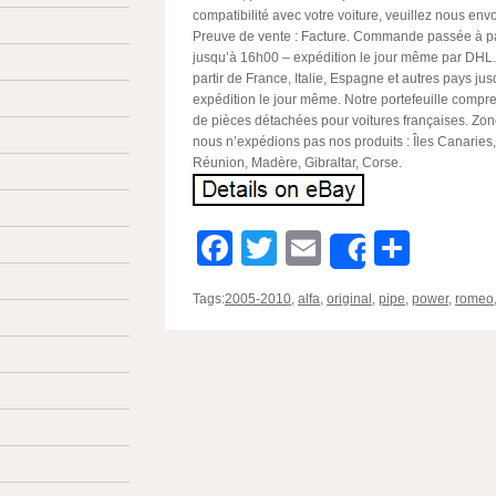
compatibilité avec votre voiture, veuillez nous en
Preuve de vente : Facture. Commande passée à pa
jusqu’à 16h00 – expédition le jour même par D
partir de France, Italie, Espagne et autres pays ju
expédition le jour même. Notre portefeuille comp
de pièces détachées pour voitures françaises. Zon
nous n’expédions pas nos produits : Îles Canaries,
Réunion, Madère, Gibraltar, Corse.
Facebook
Twitter
Email
Parta
Share
Tags:
2005-2010
,
alfa
,
original
,
pipe
,
power
,
romeo