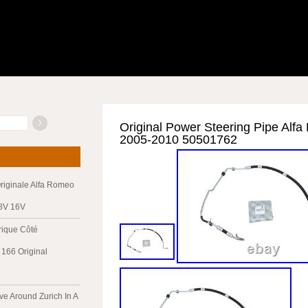
Original Power Steering Pipe Alf
2005-2010 50501762
riginale Alfa Romeo
 8V 16V
trique Côté
166 Original
ve Around Zurich In A