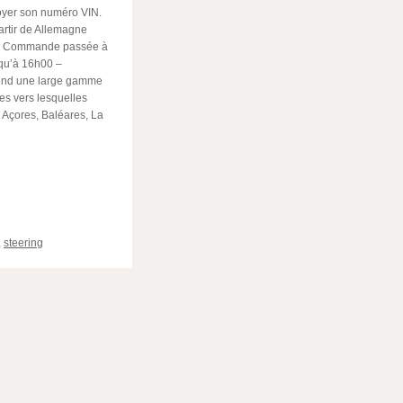
voyer son numéro VIN.
rtir de Allemagne
HL. Commande passée à
squ’à 16h00 –
rend une large gamme
es vers lesquelles
 Açores, Baléares, La
ger
,
steering