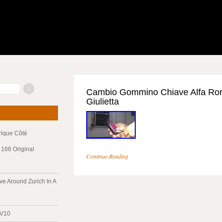
Cambio Gommino Chiave Alfa Ro
Giulietta
trique Côté
166 Original
Continue Reading
ve Around Zurich In A
 V10