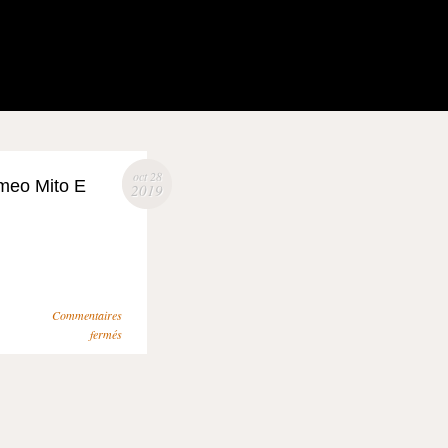
oct 28
meo Mito E
2019
Commentaires
fermés