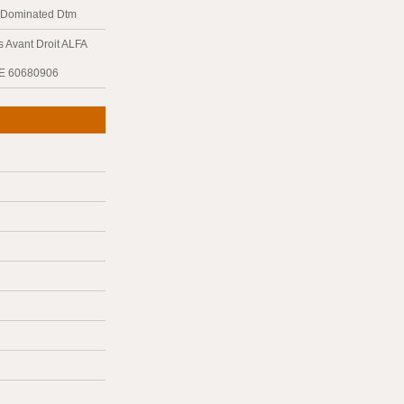
y Dominated Dtm
 Avant Droit ALFA
E 60680906