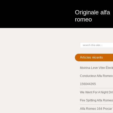
Originale alfa
romeo
Articles récents
Moirina Leve Vitre Élec
Conducteur Alfa Romeo 
156044265
We Went For A Night Dri
Fire Spitting Alfa Romeo
Alfa Romeo 164 Procar