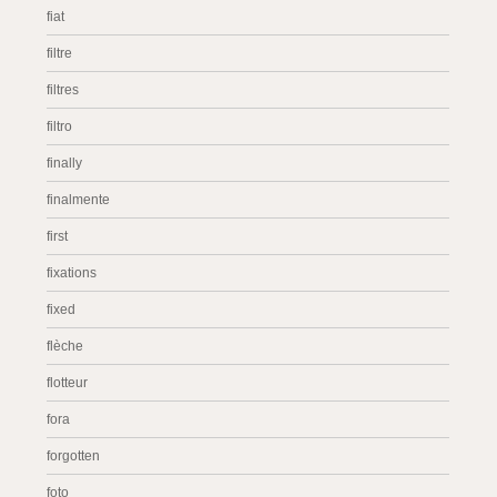
fiat
filtre
filtres
filtro
finally
finalmente
first
fixations
fixed
flèche
flotteur
fora
forgotten
foto