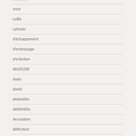
croix
cuffie
cylinder
d'échappement
d'embrayage
d'entretien
d6s05288
dado
david
debimétre
débitmètre
decoration
déflecteur