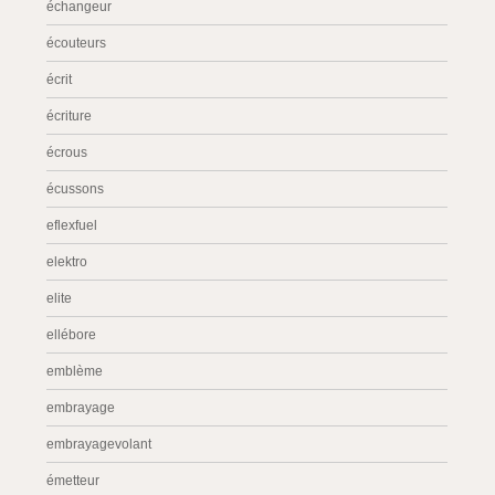
échangeur
écouteurs
écrit
écriture
écrous
écussons
eflexfuel
elektro
elite
ellébore
emblème
embrayage
embrayagevolant
émetteur