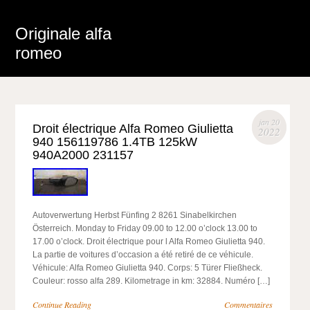
Originale alfa
romeo
jan 20
Droit électrique Alfa Romeo Giulietta
2022
940 156119786 1.4TB 125kW
940A2000 231157
Autoverwertung Herbst Fünfing 2 8261 Sinabelkirchen
Österreich. Monday to Friday 09.00 to 12.00 o’clock 13.00 to
17.00 o’clock. Droit électrique pour l Alfa Romeo Giulietta 940.
La partie de voitures d’occasion a été retiré de ce véhicule.
Véhicule: Alfa Romeo Giulietta 940. Corps: 5 Türer Fließheck.
Couleur: rosso alfa 289. Kilometrage in km: 32884. Numéro […]
Continue Reading
Commentaires