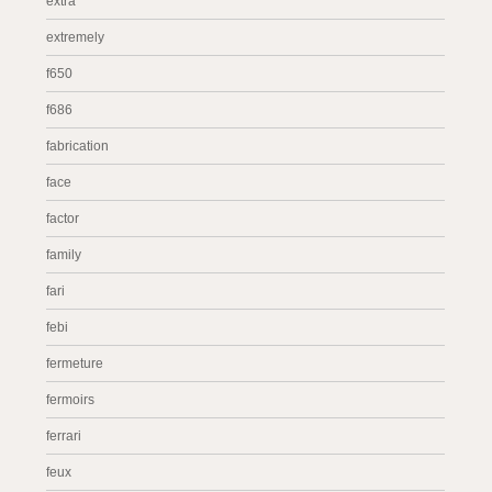
extra
extremely
f650
f686
fabrication
face
factor
family
fari
febi
fermeture
fermoirs
ferrari
feux