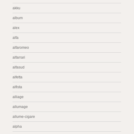
akku
album
alex
alfa
alfaromeo
alfarrari
alfasud
alfetta
alfista
alliage
allumage
allume-cigare
alpha