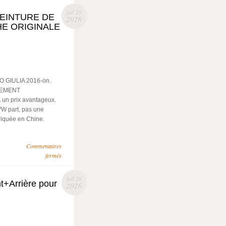
juil 29
CEINTURE DE
2026
E ORIGINALE
GIULIA 2016-on.
REMENT
n prix avantageux.
VW part, pas une
riquée en Chine.
Commentaires
fermés
juil 29
+Arrière pour
2026