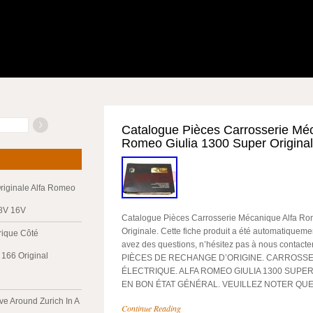
Catalogue Pièces Carrosserie Méc
Romeo Giulia 1300 Super Origina
riginale Alfa Romeo
 8V 16V
Catalogue Pièces Carrosserie Mécanique Alfa Ro
Originale. Cette fiche produit a été automatiquemen
trique Côté
avez des questions, n’hésitez pas à nous contac
166 Original
PIÈCES DE RECHANGE D’ORIGINE. CARROSSE
ÉLECTRIQUE. ALFA ROMEO GIULIA 1300 SUPER.
EN BON ÉTAT GÉNÉRAL. VEUILLEZ NOTER QUE
ve Around Zurich In A
Continue Reading