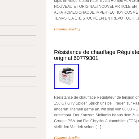
tapis en velours bleu Paolini. Alfa Romeo ALFA
NOUVEAU ET ORIGINAL! NOUVEL ARTICLE ENT
ALFA ROMEO CHAQUE IMPERFECTION COSMÉT
TEMPS IL A ÉTÉ STOCKÉ EN ENTREPÔT QUI […]
Continue Reading
Résistance de chauffage Régulate
original 60779301
Résistance de chauffage Régulateur de tension o
156 GT GTV Spider. Sprich uns bei Fragen zur Pa
anderen Themen gerne an, wir sind von 08:00 – 17
erreichbar! Der Konzern Stellantis ist aus dem Z
Groupe PSA und Fiat Chrysler Automobiles (FCA) e
stellt den Vertrieb seiner […]
Continue Reading