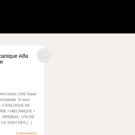
juil 31
anique Alfa
2026
le
meo Giulia 1300 Super
t traduite. Si vous
ter. CATALOGUE DE
RIE + MÉCANIQUE +
 ORIGINAL, UTILISÉ
 CE SONT DES […]
Commentaires