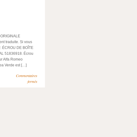
 ORIGINALE
nt traduite. Si vous
ter. ÉCROU DE BOÎTE
L 51836918. Écrou
our Alfa Romeo
ea Verde est […]
Commentaires
fermés