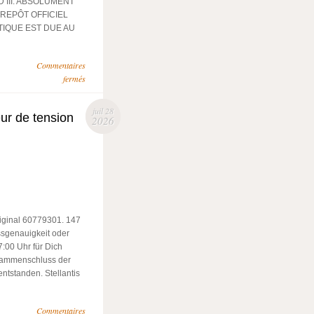
SUD III. ABSOLUMENT
REPÔT OFFICIEL
IQUE EST DUE AU
Commentaires
fermés
juil 28
ur de tension
2026
riginal 60779301. 147
ssgenauigkeit oder
:00 Uhr für Dich
usammenschluss der
ntstanden. Stellantis
Commentaires