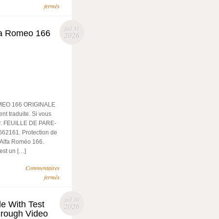
fermés
juil 31
lfa Romeo 166
2026
MEO 166 ORIGINALE
nt traduite. Si vous
ter. FEUILLE DE PARE-
161. Protection de
r Alfa Roméo 166.
est un […]
Commentaires
fermés
juil 30
e With Test
2026
hrough Video