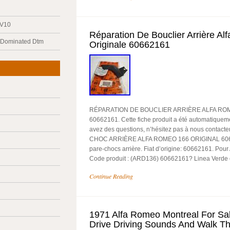
 V10
Réparation De Bouclier Arrière A
y Dominated Dtm
Originale 60662161
RÉPARATION DE BOUCLIER ARRIÈRE ALFA RO
60662161. Cette fiche produit a été automatiqueme
avez des questions, n’hésitez pas à nous contac
CHOC ARRIÈRE ALFA ROMEO 166 ORIGINAL 60662
pare-chocs arrière. Fiat d’origine: 60662161. Pou
Code produit : (ARD136) 60662161? Linea Verde 
Continue Reading
1971 Alfa Romeo Montreal For Sal
Drive Driving Sounds And Walk T