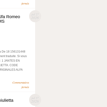
fermés
juil 27
 Alfa Romeo
2026
PMS
lia De 18 156131448
ent traduite. Si vous
er. 1 JANTES EN
LIETTA. CODE
ORIGINALES ALFA
Commentaires
fermés
juil 27
ulietta
2026