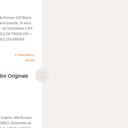
lfa Romeo 159 Brera
ent traduite. Si vous
er. VA 330x28mm // RA
QUES DE FREIN ATE +
MEO 159 BRERA
Commentaires
fermés
juil 28
ini Originale
2026
d’origine, Alfa Romeo
 ROMEO. Ensemble de