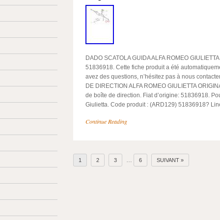
DADO SCATOLA GUIDA ALFA ROMEO GIULIETTA
51836918. Cette fiche produit a été automatiqueme
avez des questions, n’hésitez pas à nous contac
DE DIRECTION ALFA ROMEO GIULIETTA ORIGINA
de boîte de direction. Fiat d’origine: 51836918. P
Giulietta. Code produit : (ARD129) 51836918? Lin
Continue Reading
…
1
2
3
6
SUIVANT »