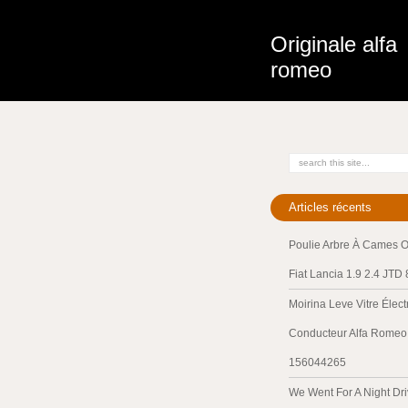
Originale alfa
romeo
Articles récents
Poulie Arbre À Cames O
Fiat Lancia 1.9 2.4 JTD
Moirina Leve Vitre Élec
Conducteur Alfa Romeo 
156044265
We Went For A Night Dri