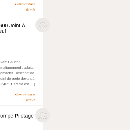
Commentaires
fermés
oct 31
600 Joint À
2022
euf
’Avant Gauche
omatiquement traduite.
ntacter. Descriptif de
Joint de porte devant à
405. L’article est […]
Commentaires
fermés
oct 30
Pompe Pilotage
2022