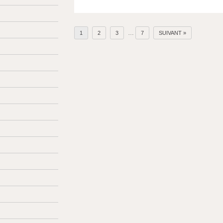
…
1
2
3
7
SUIVANT »