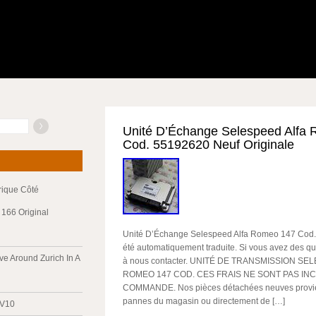
Unité D’Échange Selespeed Alfa
Cod. 55192620 Neuf Originale
trique Côté
166 Original
Unité D’Échange Selespeed Alfa Romeo 147 Cod. C
été automatiquement traduite. Si vous avez des qu
ve Around Zurich In A
à nous contacter. UNITÉ DE TRANSMISSION SE
ROMEO 147 COD. CES FRAIS NE SONT PAS IN
COMMANDE. Nos pièces détachées neuves provie
pannes du magasin ou directement de […]
 V10