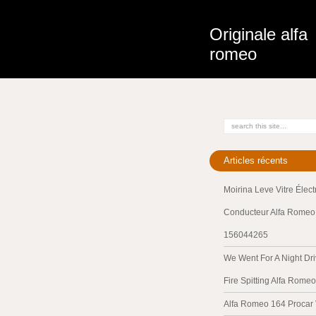
Originale alfa
romeo
Articles récents
Moirina Leve Vitre Élec
Conducteur Alfa Romeo 
156044265
We Went For A Night Dri
Fire Spitting Alfa Romeo
Alfa Romeo 164 Procar