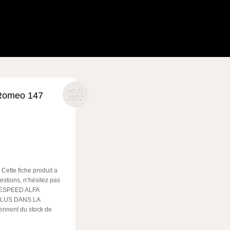
oct 31
 Romeo 147
2022
ette fiche produit a
estions, n’hésitez pas
LESPEED ALFA
CLUS DANS LA
nnent du stock de