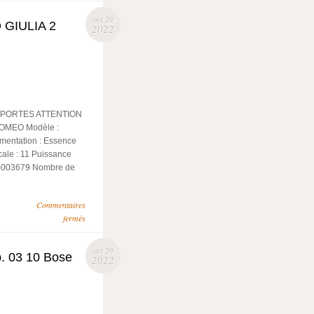
oct 29
 GIULIA 2
2022
 PORTES ATTENTION
ROMEO Modèle :
imentation : Essence
cale : 11 Puissance
P0003679 Nombre de
Commentaires
fermés
oct 29
b. 03 10 Bose
2022