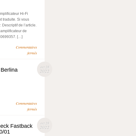
plificateur Hi-Fi
 traduite. Si vous
Descriptif de l’article.
 amplificateur de
60699357. […]
Commentaires
fermés
oct 28
 Berlina
2022
Commentaires
fermés
oct 28
heck Fastback
2022
0/01