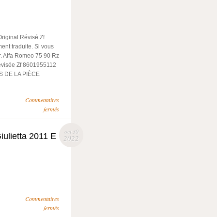
iginal Révisé Zf
ent traduite. Si vous
r. Alfa Romeo 75 90 Rz
révisée Zf 8601955112
S DE LA PIÈCE
Commentaires
fermés
oct 30
ulietta 2011 E
2022
Commentaires
fermés