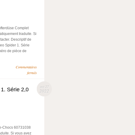
üfterdüse Complet
tiquement traduite. Si
acter. Descriptif de
meo Spider 1. Série
uméro de pièce de
Commentaires
fermés
oct 27
1. Série 2,0
2022
are-Chocs 60731038
aduite. Si vous avez