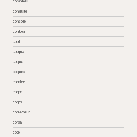
compteur
conduite
console
contour
cool
coppia
coque
coques
cornice
corpo
corps
correcteur
corsa
côté