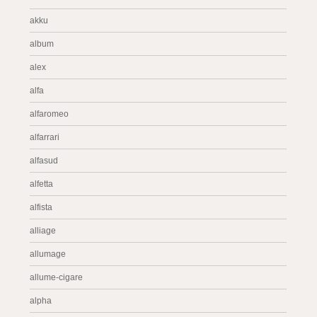
akku
album
alex
alfa
alfaromeo
alfarrari
alfasud
alfetta
alfista
alliage
allumage
allume-cigare
alpha