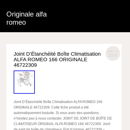
Originale alfa
romeo
mai 17
Joint D’Étanchéité Boîte Climatisation
2026
ALFA ROMEO 166 ORIGINALE
46722309
Joint D’Étanchéité Boîte Climatisation ALFA ROMEO 166
ORIGINALE 46722309. Cette fiche produit a été
automatiquement traduite. Si vous avez des questions,
n’hésitez pas à nous contacter. JOINT DE JOINT DE BOÎTE DE
CLIMATISEUR ORIGINAL ALFA ROMEO 166 46722309. Joint
de joint de boîte de climatiseur. Fiat d’origine: 46722309 –