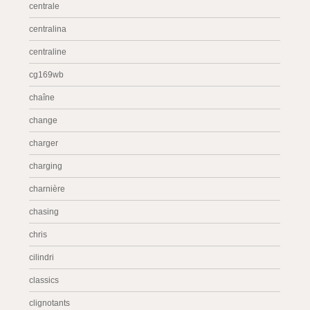
centrale
centralina
centraline
cg169wb
chaîne
change
charger
charging
charnière
chasing
chris
cilindri
classics
clignotants