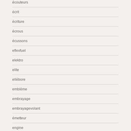
écouteurs
écrit
écriture
écrous
écussons
eflexfuel
elektro
elite
ellébore
emblème
embrayage
embrayagevolant
émetteur
engine