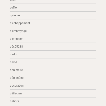
cuffie
cylinder
d'échappement
d'embrayage
d'entretien
d6s05288
dado
david
debimétre
débitmètre
decoration
déflecteur
dehors