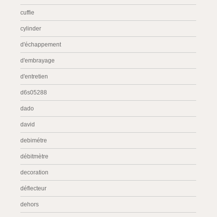
cuffie
cylinder
d'échappement
d'embrayage
d'entretien
d6s05288
dado
david
debimétre
débitmètre
decoration
déflecteur
dehors