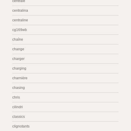
centrale
centralina
centraline
cg169wb
chaîne
change
charger
charging
charnière
chasing
chris
cilindri
classics
clignotants