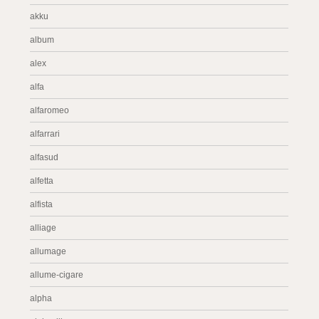
akku
album
alex
alfa
alfaromeo
alfarrari
alfasud
alfetta
alfista
alliage
allumage
allume-cigare
alpha