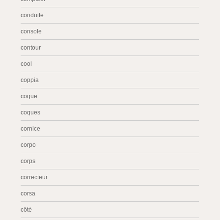
conduite
console
contour
cool
coppia
coque
coques
cornice
corpo
corps
correcteur
corsa
côté