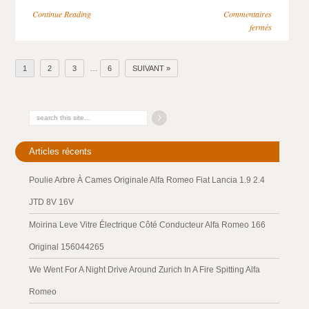
Continue Reading
Commentaires
fermés
…
1
2
3
6
SUIVANT »
Articles récents
Poulie Arbre À Cames Originale Alfa Romeo Fiat Lancia 1.9 2.4
JTD 8V 16V
Moirina Leve Vitre Électrique Côté Conducteur Alfa Romeo 166
Original 156044265
We Went For A Night Drive Around Zurich In A Fire Spitting Alfa
Romeo