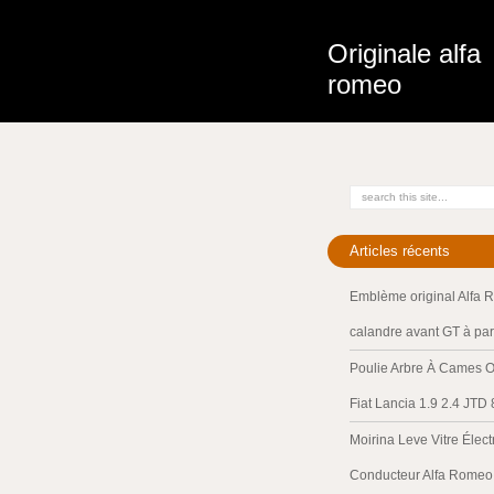
Originale alfa
romeo
Articles récents
Emblème original Alfa 
calandre avant GT à par
Poulie Arbre À Cames O
Fiat Lancia 1.9 2.4 JTD
Moirina Leve Vitre Élec
Conducteur Alfa Romeo 