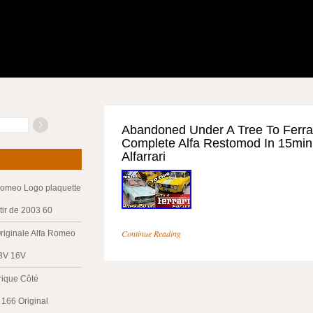
Abandoned Under A Tree To Ferra
Complete Alfa Restomod In 15min
Alfarrari
Romeo Logo plaquette
tir de 2003 60
Continue Reading
riginale Alfa Romeo
 8V 16V
trique Côté
166 Original