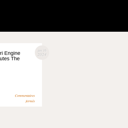
jan 16
ri Engine
2024
utes The
Commentaires
fermés