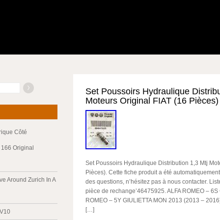
Set Poussoirs Hydraulique Distribu
Moteurs Original FIAT (16 Pièces)
trique Côté
166 Original
Set Poussoirs Hydraulique Distribution 1,3 Mtj Mot
Pièces). Cette fiche produit a été automatiquement
ve Around Zurich In A
des questions, n’hésitez pas à nous contacter. Liste
pièce de rechange’46475925. ALFA ROMEO – 6S
ROMEO – 5Y GIULIETTA MON 2013 (2013 – 2016
[…]
 V10