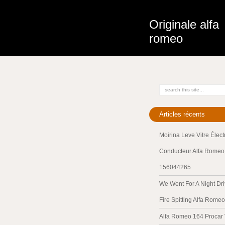
Originale alfa
romeo
Articles récents
Moirina Leve Vitre Élec
Conducteur Alfa Romeo 
156044265
We Went For A Night Dri
Fire Spitting Alfa Romeo
Alfa Romeo 164 Procar