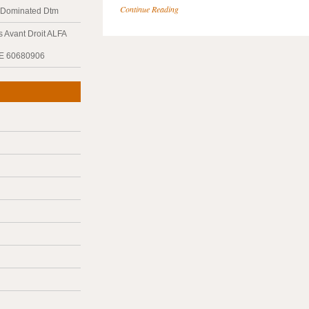
Continue Reading
y Dominated Dtm
 Avant Droit ALFA
E 60680906