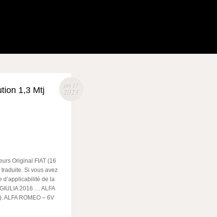
jan 17
tion 1,3 Mtj
2023
eurs Original FIAT (16
 traduite. Si vous avez
 d’applicabilité de la
 GIULIA 2016…. ALFA
). ALFA ROMEO – 6V