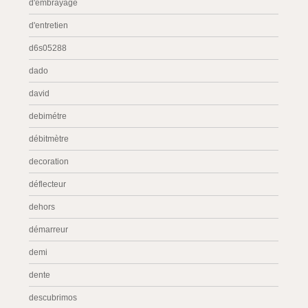
d'embrayage
d'entretien
d6s05288
dado
david
debimétre
débitmètre
decoration
déflecteur
dehors
démarreur
demi
dente
descubrimos