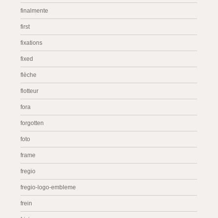
finalmente
first
fixations
fixed
flèche
flotteur
fora
forgotten
foto
frame
fregio
fregio-logo-embleme
frein