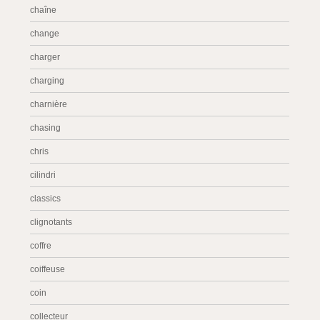
chaîne
change
charger
charging
charnière
chasing
chris
cilindri
classics
clignotants
coffre
coiffeuse
coin
collecteur