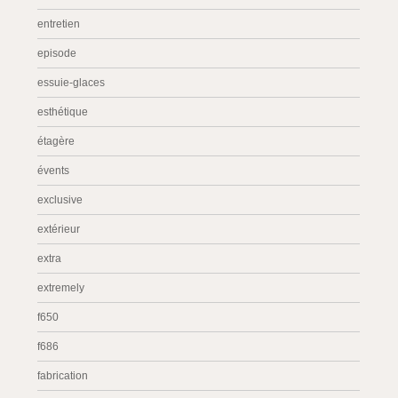
entretien
episode
essuie-glaces
esthétique
étagère
évents
exclusive
extérieur
extra
extremely
f650
f686
fabrication