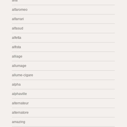
alfa
alfaromeo
alfarrari
alfasud
alfetta
alfista
alliage
allumage
allume-cigare
alpha
alphaville
alternateur
alternatore
amazing