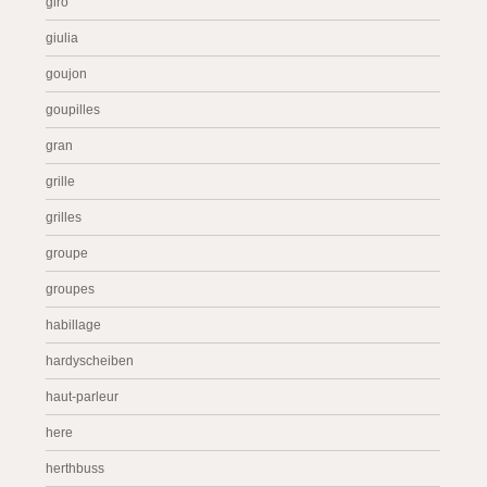
giro
giulia
goujon
goupilles
gran
grille
grilles
groupe
groupes
habillage
hardyscheiben
haut-parleur
here
herthbuss