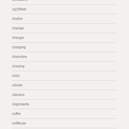
cg169wb
chaîne
change
charger
charging
charnière
chasing
chris
cilindri
classics
clignotants
coffre
coiffeuse