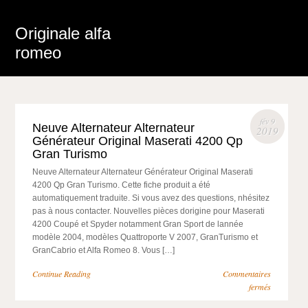
Originale alfa
romeo
fév 9
Neuve Alternateur Alternateur
2019
Générateur Original Maserati 4200 Qp
Gran Turismo
Neuve Alternateur Alternateur Générateur Original Maserati
4200 Qp Gran Turismo. Cette fiche produit a été
automatiquement traduite. Si vous avez des questions, nhésitez
pas à nous contacter. Nouvelles pièces dorigine pour Maserati
4200 Coupé et Spyder notamment Gran Sport de lannée
modèle 2004, modèles Quattroporte V 2007, GranTurismo et
GranCabrio et Alfa Romeo 8. Vous […]
Continue Reading
Commentaires
fermés