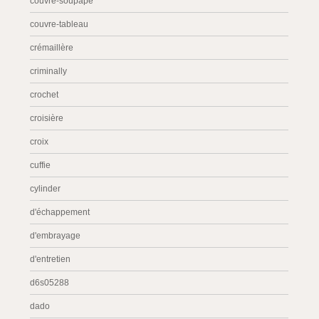
couvre-soupape
couvre-tableau
crémaillère
criminally
crochet
croisière
croix
cuffie
cylinder
d'échappement
d'embrayage
d'entretien
d6s05288
dado