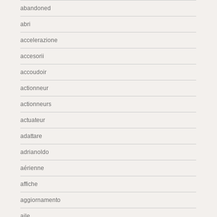
abandoned
abri
accelerazione
accesorii
accoudoir
actionneur
actionneurs
actuateur
adattare
adrianoldo
aérienne
affiche
aggiornamento
aile