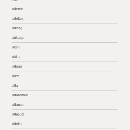
aileron
ailettes
airbag
airbags
aisin
akku
album
alex
alfa
alfaromeo
alfarrari
alfasud
alfetta