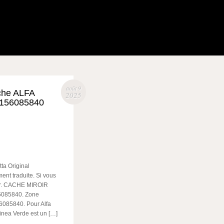
août 9
che ALFA
2025
156085840
ta Original
ent traduite. Si vous
ter. CACHE MIROIR
085840. Zone
6085840. Pour Alfa
inea Verde est un […]