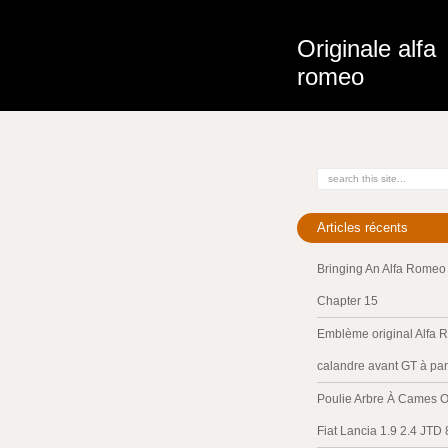
Originale alfa
romeo
Articles récents
Bringing An Alfa Romeo 
Chapter 15
Emblème original Alfa 
calandre avant GT à par
Poulie Arbre À Cames O
Fiat Lancia 1.9 2.4 JTD