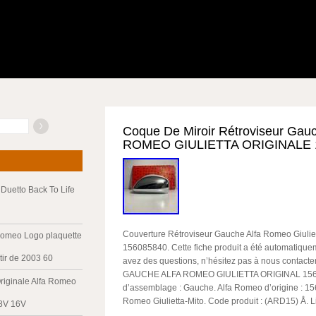
Coque De Miroir Rétroviseur Gau
ROMEO GIULIETTA ORIGINALE 
Duetto Back To Life
Couverture Rétroviseur Gauche Alfa Romeo Giuliet
Romeo Logo plaquette
156085840. Cette fiche produit a été automatiquem
tir de 2003 60
avez des questions, n’hésitez pas à nous contac
GAUCHE ALFA ROMEO GIULIETTA ORIGINAL 156
riginale Alfa Romeo
d’assemblage : Gauche. Alfa Romeo d’origine : 15
Romeo Giulietta-Mito. Code produit : (ARD15) Å. L
 8V 16V