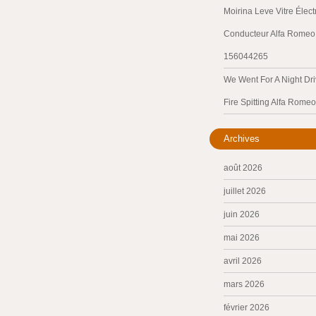
Moirina Leve Vitre Élec
Conducteur Alfa Romeo 
156044265
We Went For A Night Dri
Fire Spitting Alfa Romeo
Archives
août 2026
juillet 2026
juin 2026
mai 2026
avril 2026
mars 2026
février 2026