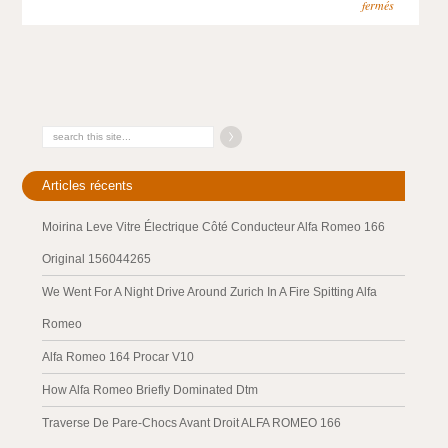
fermés
Articles récents
Moirina Leve Vitre Électrique Côté Conducteur Alfa Romeo 166
Original 156044265
We Went For A Night Drive Around Zurich In A Fire Spitting Alfa
Romeo
Alfa Romeo 164 Procar V10
How Alfa Romeo Briefly Dominated Dtm
Traverse De Pare-Chocs Avant Droit ALFA ROMEO 166