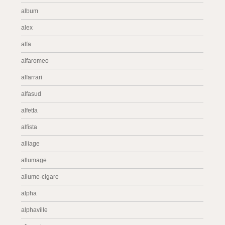
album
alex
alfa
alfaromeo
alfarrari
alfasud
alfetta
alfista
alliage
allumage
allume-cigare
alpha
alphaville