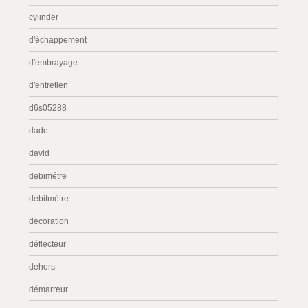
cylinder
d'échappement
d'embrayage
d'entretien
d6s05288
dado
david
debimétre
débitmètre
decoration
déflecteur
dehors
démarreur