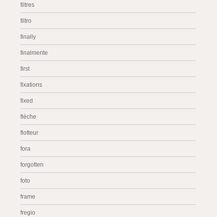
filtres
filtro
finally
finalmente
first
fixations
fixed
flèche
flotteur
fora
forgotten
foto
frame
fregio