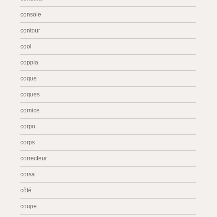
console
contour
cool
coppia
coque
coques
cornice
corpo
corps
correcteur
corsa
côté
coupe