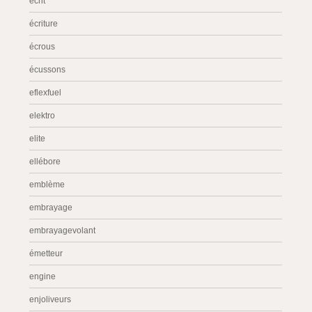
écrit
écriture
écrous
écussons
eflexfuel
elektro
elite
ellébore
emblème
embrayage
embrayagevolant
émetteur
engine
enjoliveurs