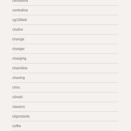
centralina
centraline
cg169wb
chaîne
change
charger
charging
charnière
chasing
chris
cilindri
classics
clignotants
coffre