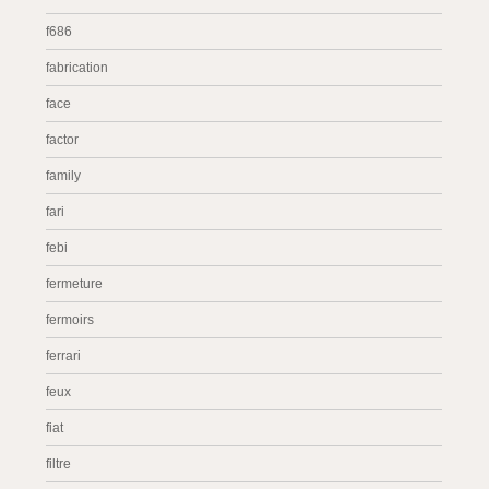
f686
fabrication
face
factor
family
fari
febi
fermeture
fermoirs
ferrari
feux
fiat
filtre