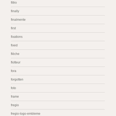
filtro
finally
finalmente
first
fixations
fixed
flèche
flotteur
fora
forgotten
foto
frame
fregio
fregio-logo-embleme