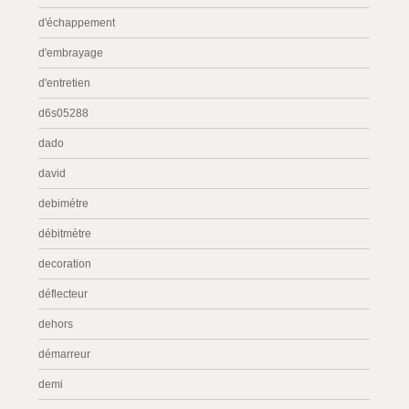
d'échappement
d'embrayage
d'entretien
d6s05288
dado
david
debimétre
débitmètre
decoration
déflecteur
dehors
démarreur
demi