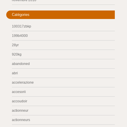
novembre 2018
Catégories
100317zbkp
199b4000
28yr
920kg
abandoned
abri
accelerazione
accesorii
accoudoir
actionneur
actionneurs