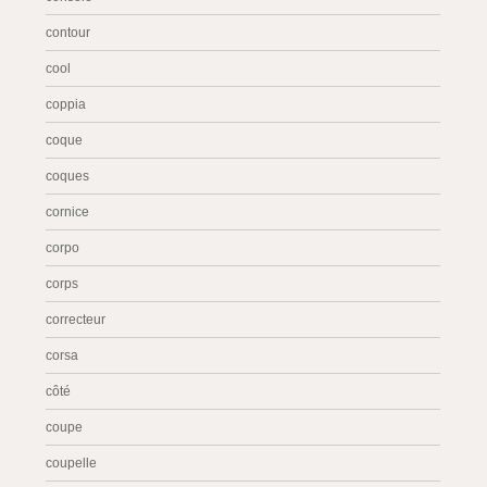
contour
cool
coppia
coque
coques
cornice
corpo
corps
correcteur
corsa
côté
coupe
coupelle