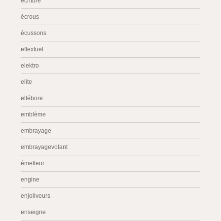
écriture
écrous
écussons
eflexfuel
elektro
elite
ellébore
emblème
embrayage
embrayagevolant
émetteur
engine
enjoliveurs
enseigne