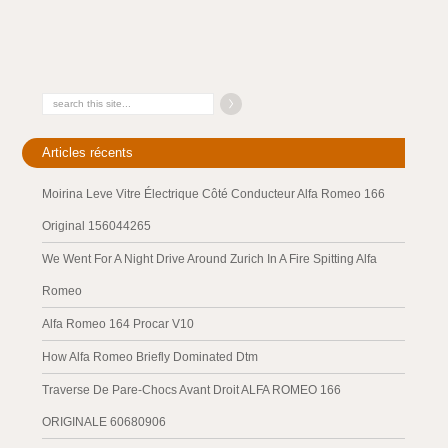
Articles récents
Moirina Leve Vitre Électrique Côté Conducteur Alfa Romeo 166
Original 156044265
We Went For A Night Drive Around Zurich In A Fire Spitting Alfa
Romeo
Alfa Romeo 164 Procar V10
How Alfa Romeo Briefly Dominated Dtm
Traverse De Pare-Chocs Avant Droit ALFA ROMEO 166
ORIGINALE 60680906