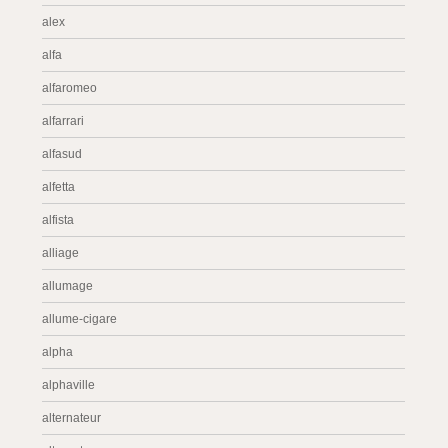
alex
alfa
alfaromeo
alfarrari
alfasud
alfetta
alfista
alliage
allumage
allume-cigare
alpha
alphaville
alternateur