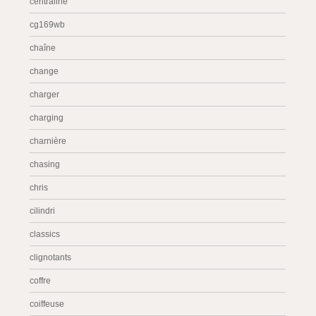
centraline
cg169wb
chaîne
change
charger
charging
charnière
chasing
chris
cilindri
classics
clignotants
coffre
coiffeuse