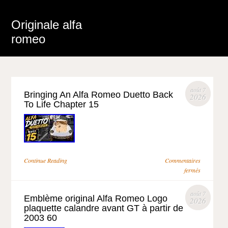
Originale alfa
romeo
août 7
Bringing An Alfa Romeo Duetto Back
2026
To Life Chapter 15
Continue Reading
Commentaires
fermés
août 7
Emblème original Alfa Romeo Logo
2026
plaquette calandre avant GT à partir de
2003 60