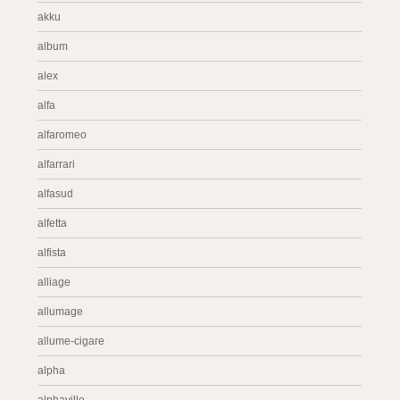
akku
album
alex
alfa
alfaromeo
alfarrari
alfasud
alfetta
alfista
alliage
allumage
allume-cigare
alpha