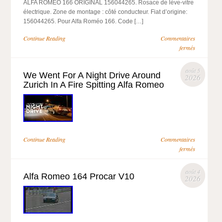
ALFA ROMEO 166 ORIGINAL 156044265. Rosace de lève-vitre
électrique. Zone de montage : côté conducteur. Fiat d’origine:
156044265. Pour Alfa Roméo 166. Code […]
Continue Reading
Commentaires
fermés
août 5
We Went For A Night Drive Around
2026
Zurich In A Fire Spitting Alfa Romeo
Continue Reading
Commentaires
fermés
août 4
Alfa Romeo 164 Procar V10
2026