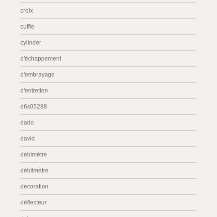
croix
cuffie
cylinder
d'échappement
d'embrayage
d'entretien
d6s05288
dado
david
debimétre
débitmètre
decoration
déflecteur