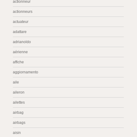
actionneur
actionneurs
actuateur
adattare
adrianoldo
aérienne
affiche
aggiornamento
aile
aileron
ailettes
airbag
airbags
aisin