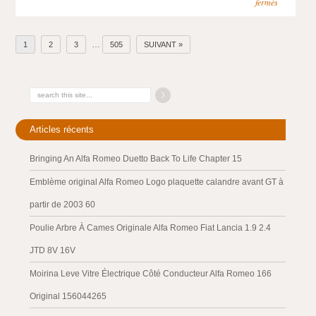
fermés
…
1
2
3
505
SUIVANT »
Articles récents
Bringing An Alfa Romeo Duetto Back To Life Chapter 15
Emblème original Alfa Romeo Logo plaquette calandre avant GT à
partir de 2003 60
Poulie Arbre À Cames Originale Alfa Romeo Fiat Lancia 1.9 2.4
JTD 8V 16V
Moirina Leve Vitre Électrique Côté Conducteur Alfa Romeo 166
Original 156044265