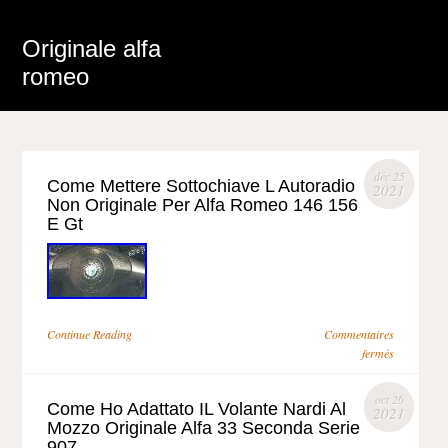
Originale alfa
romeo
déc 25
Come Mettere Sottochiave L Autoradio
2021
Non Originale Per Alfa Romeo 146 156
E Gt
Continue Reading
Commentaires
fermés
oct 26
Come Ho Adattato IL Volante Nardi Al
2021
Mozzo Originale Alfa 33 Seconda Serie
907