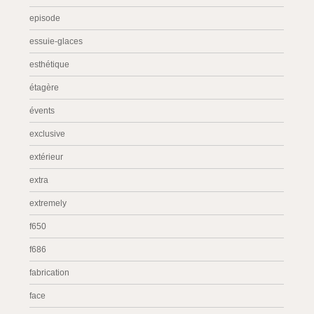
episode
essuie-glaces
esthétique
étagère
évents
exclusive
extérieur
extra
extremely
f650
f686
fabrication
face