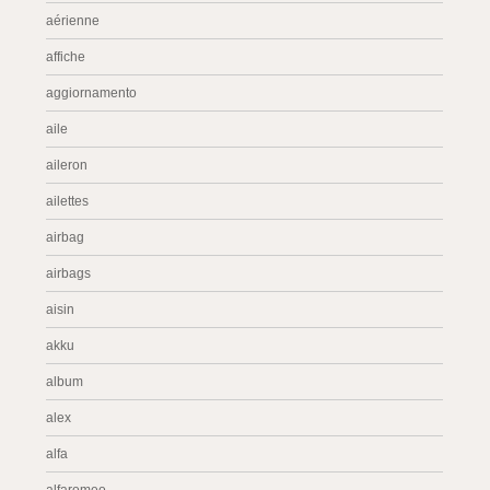
aérienne
affiche
aggiornamento
aile
aileron
ailettes
airbag
airbags
aisin
akku
album
alex
alfa