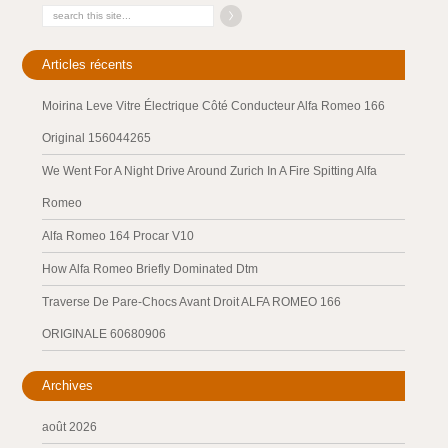
Articles récents
Moirina Leve Vitre Électrique Côté Conducteur Alfa Romeo 166
Original 156044265
We Went For A Night Drive Around Zurich In A Fire Spitting Alfa
Romeo
Alfa Romeo 164 Procar V10
How Alfa Romeo Briefly Dominated Dtm
Traverse De Pare-Chocs Avant Droit ALFA ROMEO 166
ORIGINALE 60680906
Archives
août 2026