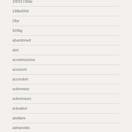
100317zbkp
199b4000
28yr
920kg
abandoned
abri
accelerazione
accesorii
accoudoir
actionneur
actionneurs
actuateur
adattare
adrianoldo