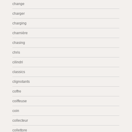
change
charger
charging
charnière
chasing
chris
cilindri
classics
clignotants
coffre
coiffeuse
coin
collecteur
collettore