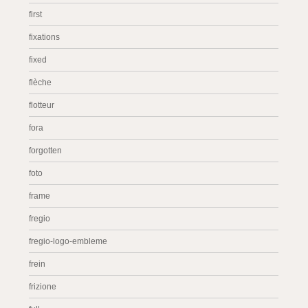
first
fixations
fixed
flèche
flotteur
fora
forgotten
foto
frame
fregio
fregio-logo-embleme
frein
frizione