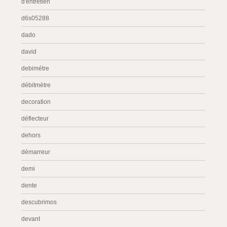
d'entretien
d6s05288
dado
david
debimétre
débitmètre
decoration
déflecteur
dehors
démarreur
demi
dente
descubrimos
devant