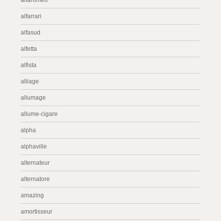
alfaromeo
alfarrari
alfasud
alfetta
alfista
alliage
allumage
allume-cigare
alpha
alphaville
alternateur
alternatore
amazing
amortisseur