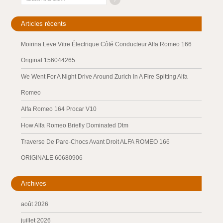
Articles récents
Moirina Leve Vitre Électrique Côté Conducteur Alfa Romeo 166
Original 156044265
We Went For A Night Drive Around Zurich In A Fire Spitting Alfa
Romeo
Alfa Romeo 164 Procar V10
How Alfa Romeo Briefly Dominated Dtm
Traverse De Pare-Chocs Avant Droit ALFA ROMEO 166
ORIGINALE 60680906
Archives
août 2026
juillet 2026