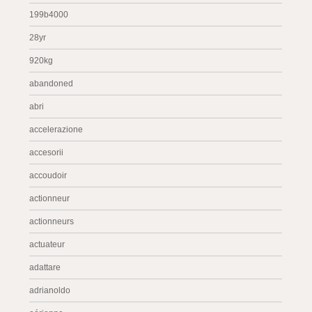
199b4000
28yr
920kg
abandoned
abri
accelerazione
accesorii
accoudoir
actionneur
actionneurs
actuateur
adattare
adrianoldo