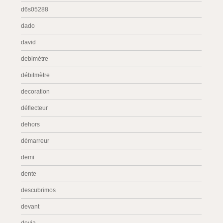
d6s05288
dado
david
debimétre
débitmètre
decoration
déflecteur
dehors
démarreur
demi
dente
descubrimos
devant