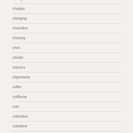
charger
charging
charnière
chasing
chris
cilindri
classics
clignotants
coffre
coiffeuse
coin
collecteur
collettore