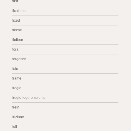
first
fixations
fixed
flèche
flotteur
fora
forgotten
foto
frame
fregio
fregio-logo-embleme
frein
frizione
full