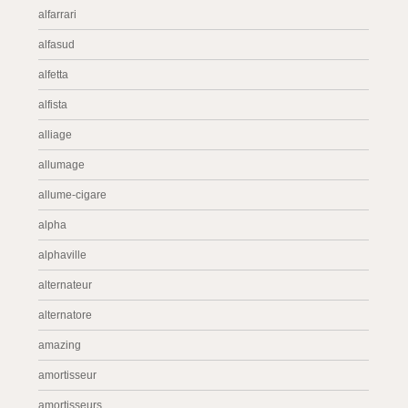
alfarrari
alfasud
alfetta
alfista
alliage
allumage
allume-cigare
alpha
alphaville
alternateur
alternatore
amazing
amortisseur
amortisseurs