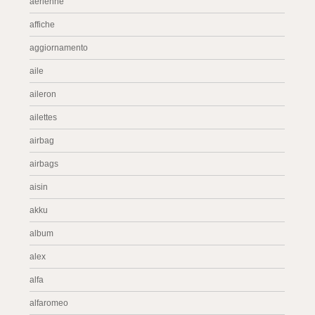
aérienne
affiche
aggiornamento
aile
aileron
ailettes
airbag
airbags
aisin
akku
album
alex
alfa
alfaromeo