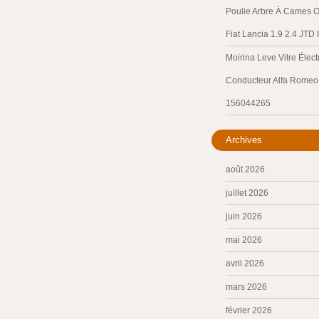
Poulie Arbre À Cames O
Fiat Lancia 1.9 2.4 JTD
Moirina Leve Vitre Élec
Conducteur Alfa Romeo 
156044265
Archives
août 2026
juillet 2026
juin 2026
mai 2026
avril 2026
mars 2026
février 2026