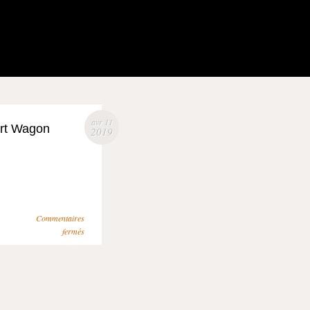
avr 11
ort Wagon
2019
Commentaires
fermés