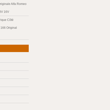
riginale Alfa Romeo
 8V 16V
trique Côté
166 Original