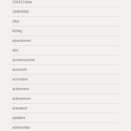
100317zbkp
199b4000
28yr
920kg
abandoned
abri
accelerazione
accesorii
accoudoir
actionneur
actionneurs
actuateur
adattare
adrianoldo