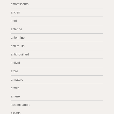
amortisseurs
ancien
anni
antenne
antennino
anti-roulis
antibrouillard
antivol
arbre
armature
armes
arrière
assemblaggio
assetto