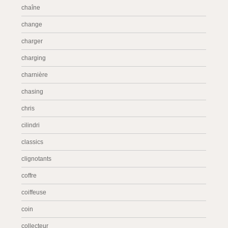
chaîne
change
charger
charging
charnière
chasing
chris
cilindri
classics
clignotants
coffre
coiffeuse
coin
collecteur