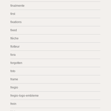
finalmente
first
fixations
fixed
flèche
flotteur
fora
forgotten
foto
frame
fregio
fregio-logo-embleme
frein