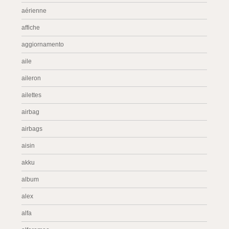
aérienne
affiche
aggiornamento
aile
aileron
ailettes
airbag
airbags
aisin
akku
album
alex
alfa