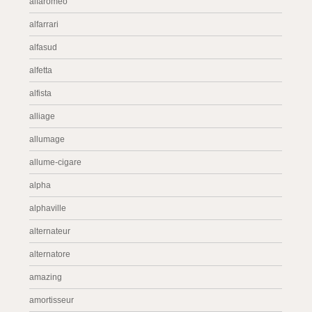
alfaromeo
alfarrari
alfasud
alfetta
alfista
alliage
allumage
allume-cigare
alpha
alphaville
alternateur
alternatore
amazing
amortisseur