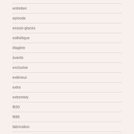
entretien
episode
essuie-glaces
esthétique
étagère
évents
exclusive
extérieur
extra
extremely
f650
f686
fabrication