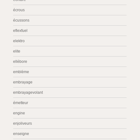
écrous
écussons
eflexfuel
elektro
elite
ellébore
emblème
embrayage
embrayagevolant
émetteur
engine
enjoliveurs
enseigne