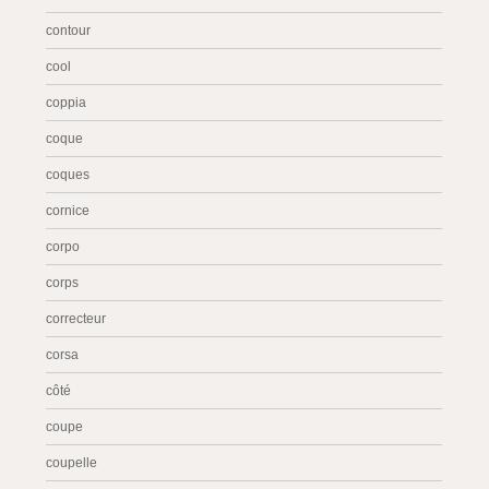
contour
cool
coppia
coque
coques
cornice
corpo
corps
correcteur
corsa
côté
coupe
coupelle