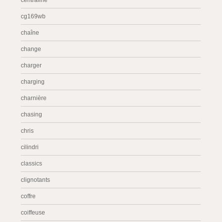
centraline
cg169wb
chaîne
change
charger
charging
charnière
chasing
chris
cilindri
classics
clignotants
coffre
coiffeuse