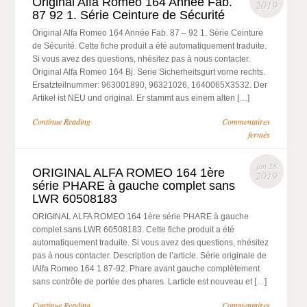
Original Alfa Romeo 164 Année Fab.
2019
87 92 1. Série Ceinture de Sécurité
Original Alfa Romeo 164 Année Fab. 87 – 92 1. Série Ceinture
de Sécurité. Cette fiche produit a été automatiquement traduite.
Si vous avez des questions, nhésitez pas à nous contacter.
Original Alfa Romeo 164 Bj. Serie Sicherheitsgurt vorne rechts.
Ersatzteilnummer: 963001890, 96321026, 1640065X3532. Der
Artikel ist NEU und original. Er stammt aus einem alten […]
Continue Reading
Commentaires
fermés
jan 28
ORIGINAL ALFA ROMEO 164 1ère
2019
série PHARE à gauche complet sans
LWR 60508183
ORIGINAL ALFA ROMEO 164 1ère série PHARE à gauche
complet sans LWR 60508183. Cette fiche produit a été
automatiquement traduite. Si vous avez des questions, nhésitez
pas à nous contacter. Description de l’article. Série originale de
lAlfa Romeo 164 1 87-92. Phare avant gauche complètement
sans contrôle de portée des phares. Larticle est nouveau et […]
Continue Reading
Commentaires