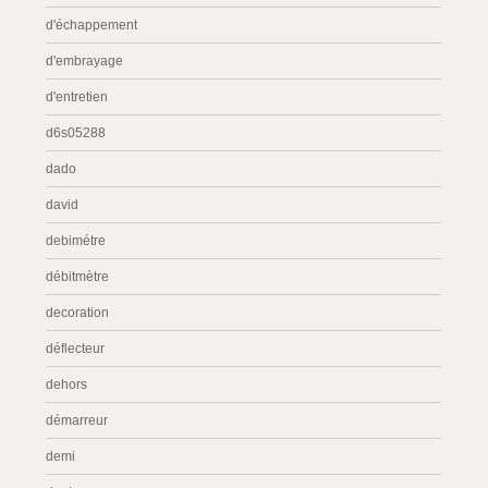
d'échappement
d'embrayage
d'entretien
d6s05288
dado
david
debimétre
débitmètre
decoration
déflecteur
dehors
démarreur
demi