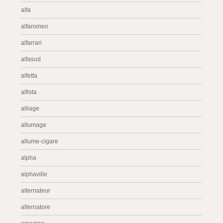
alfa
alfaromeo
alfarrari
alfasud
alfetta
alfista
alliage
allumage
allume-cigare
alpha
alphaville
alternateur
alternatore