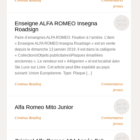
Continue Reading
Commentaires
fermés
jan 30
Enseigne ALFA ROMEO Insegna
2019
Roadsign
Paire d’enseignes ALFA ROMEO. Fixation à l’arrière. L’item
« Enseigne ALFA ROMEO Insegna Roadsign » est en vente
depuis le dimanche 13 janvier 2019. Il est dans la catégorie
« Collections\Objets publicitaires\Plaques émaillées
anciennes ». Le vendeur est « 44ligerien » et est localisé à/en
Ste Luce sur Loire. Cet article peut être expédié au pays
suivant: Union Européenne. Type: Plaque […]
Continue Reading
Commentaires
fermés
jan 29
Alfa Romeo Mito Junior
2019
Continue Reading
Commentaires
fermés
jan 29