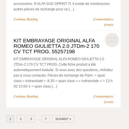
accessoires. R ALFA SUD SPRINT-TI. Il existe de nombreuses
autres pièces de rechange pour ce […]
Continue Reading
Commentaires
fermés
jan 26
KIT EMBRAYAGE ORIGINAL ALFA
2019
ROMEO GIULIETTA 2.0 JTDm-2 170
CV TCT PROG. 55257198
KIT EMBRAYAGE ORIGINAL ALFA ROMEO GIULIETTA 2.0
JTDm-2 170 CV TCT PROG. Cette fiche produit a été
automatiquement traduite. Si vous avez des questions, nhésitez
pas à nous contacter. Pièces de rechange de Palm. < span
class = notranslate'> -8.30 < span class = « notranslate » > 13 h
00 15:00-1 < span class […]
Continue Reading
Commentaires
fermés
…
1
2
3
7
SUIVANT »