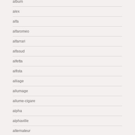
album
alex
alfa
alfaromeo
alfarrari
alfasud
alfetta
alfista
alliage
allumage
allume-cigare
alpha
alphaville
alternateur