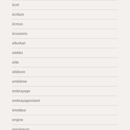
écrit
écriture
écrous
écussons
eflexfuel
elektro
elite
ellébore
emblème
embrayage
embrayagevolant
émetteur
engine
enjoliveurs