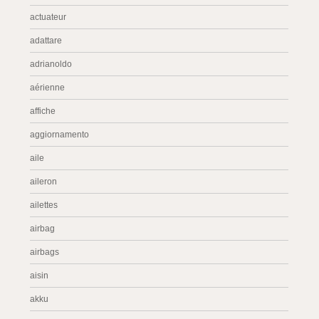
actuateur
adattare
adrianoldo
aérienne
affiche
aggiornamento
aile
aileron
ailettes
airbag
airbags
aisin
akku