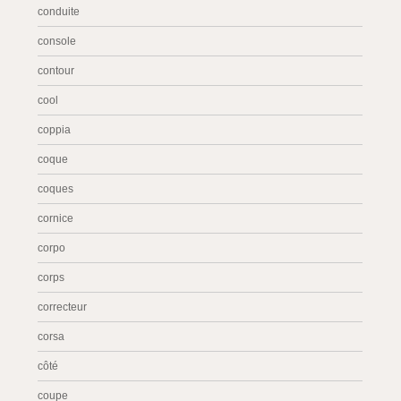
conduite
console
contour
cool
coppia
coque
coques
cornice
corpo
corps
correcteur
corsa
côté
coupe