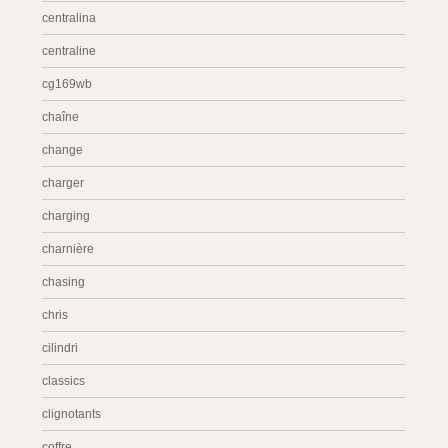
centralina
centraline
cg169wb
chaîne
change
charger
charging
charnière
chasing
chris
cilindri
classics
clignotants
coffre