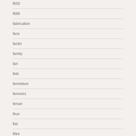
f650
f686
fabrication
face
factor
family
fari
febi
fermeture
fermoirs
ferrari
feux
fiat
filtre