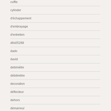
cuffie
cylinder
d'échappement
d'embrayage
d'entretien
d6s05288
dado
david
debimétre
débitmètre
decoration
déflecteur
dehors
démarreur