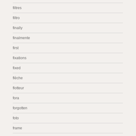
filtres
filtro
finally
finalmente
first
fixations
fixed
flèche
flotteur
fora
forgotten
foto
frame