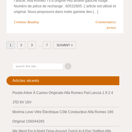
l’article. Alfa Roméo 75 d’origine Feu arrière gauche rouge.
Numéro de pièce de rechange : 60532805. L’article est utilisé et
original. Nous proposons dans notre gamme des […]
Continue Reading
Commentaires
fermés
…
1
2
3
7
SUIVANT »
Articles récents
Poulie Arbre À Cames Originale Alfa Romeo Fiat Lancia 1.9 2.4
JTD 8V 16V
Moirina Leve Vitre Électrique Côté Conducteur Alfa Romeo 166
Original 156044265
We Went For A Night Drive Around Zurich In A Fire Spitting Alfa