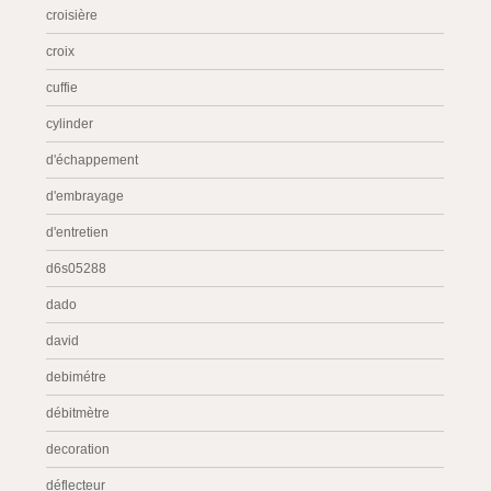
croisière
croix
cuffie
cylinder
d'échappement
d'embrayage
d'entretien
d6s05288
dado
david
debimétre
débitmètre
decoration
déflecteur