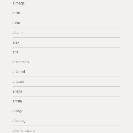
airbags
aisin
akku
album
alex
alfa
alfaromeo
alfarrari
alfasud
alfetta
alfista
alliage
allumage
allume-cigare