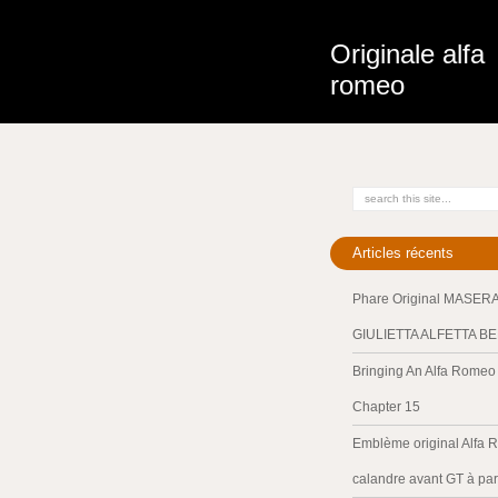
Originale alfa
romeo
Articles récents
Phare Original MASER
GIULIETTA ALFETTA B
Bringing An Alfa Romeo 
Chapter 15
Emblème original Alfa 
calandre avant GT à par