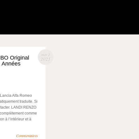
mai 2
O Original
2025
2 Années
Lancia Alfa Romeo
atiquement traduite. Si
ontacter. LANDI RENZO
 complètement comme
 à l’intérieur et à
Commentaires