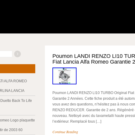
Poumon LANDI RENZO LI10 TURB
Fiat Lancia Alfa Romeo Garantie 
ATI ALFA ROMEO
ERLINA LANCIA
Poumon LANDI RENZO LI10 TURBO Original Fiat 
Garantie 2 Années. Cette fiche produit a été autom
Duetto Back To Life
vous avez des questions, n’hésitez pas à nous c
RENZO REDUCER. Garantie de 2 ans. Régénéré
nouveau. Nettoyé avec du lavametalli haute pression
Romeo Logo plaquette
l’extérieur. Remplacé tous […]
tir de 2003 60
Continue Reading