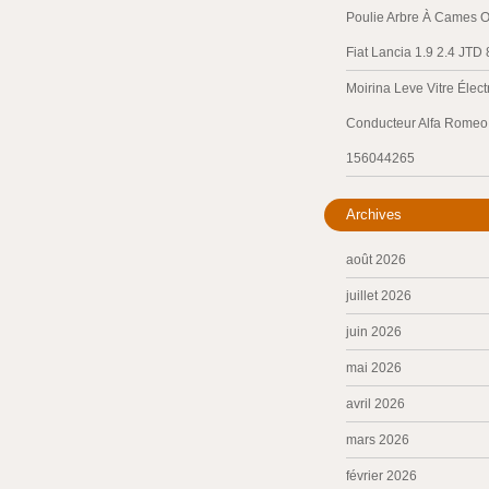
Poulie Arbre À Cames O
Fiat Lancia 1.9 2.4 JTD
Moirina Leve Vitre Élec
Conducteur Alfa Romeo 
156044265
Archives
août 2026
juillet 2026
juin 2026
mai 2026
avril 2026
mars 2026
février 2026