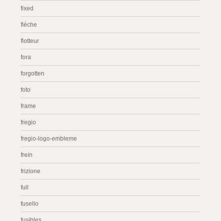
fixed
flèche
flotteur
fora
forgotten
foto
frame
fregio
fregio-logo-embleme
frein
frizione
full
fusello
fusibles