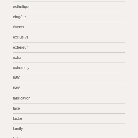
esthétique
étagère
évents
exclusive
extérieur
extra
extremely
f650
f686
fabrication
face
factor
family