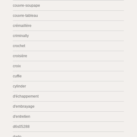
couvre-soupape
couvre-tableau
crémaillère
criminally
crochet
croisière
croix
cuffie
cylinder
d'échappement
d'embrayage
d'entretien
d6s05288
dado