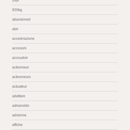
28yr
920kg
abandoned
abri
accelerazione
accesorii
accoudoir
actionneur
actionneurs
actuateur
adattare
adrianoldo
aérienne
affiche