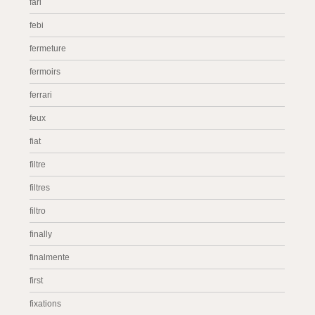
fari
febi
fermeture
fermoirs
ferrari
feux
fiat
filtre
filtres
filtro
finally
finalmente
first
fixations