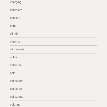
charging
charnière
chasing
chris
cilindri
classics
clignotants
coffre
coiffeuse
coin
collecteur
collettore
collezione
colonne