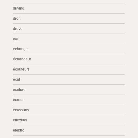
driving
droit
drove
earl
echange
échangeur
écouteurs
écrit
écriture
écrous
écussons
eflexfuel
elektro