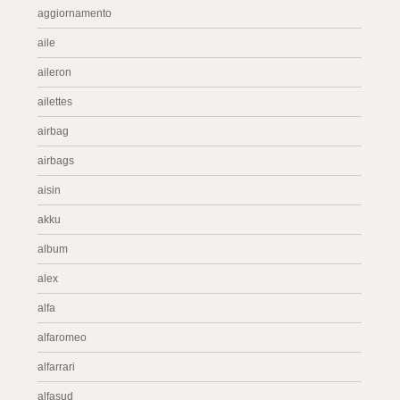
aggiornamento
aile
aileron
ailettes
airbag
airbags
aisin
akku
album
alex
alfa
alfaromeo
alfarrari
alfasud