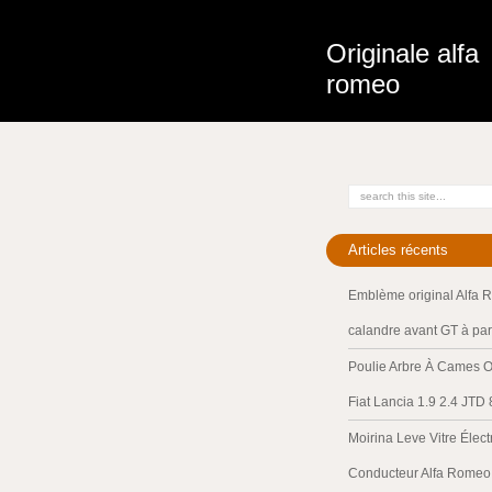
Originale alfa
romeo
Articles récents
Emblème original Alfa 
calandre avant GT à par
Poulie Arbre À Cames O
Fiat Lancia 1.9 2.4 JTD
Moirina Leve Vitre Élec
Conducteur Alfa Romeo 