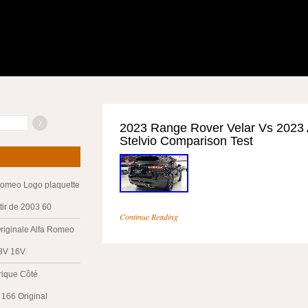
2023 Range Rover Velar Vs 2023
Stelvio Comparison Test
Romeo Logo plaquette
tir de 2003 60
Continue Reading
riginale Alfa Romeo
 8V 16V
trique Côté
166 Original