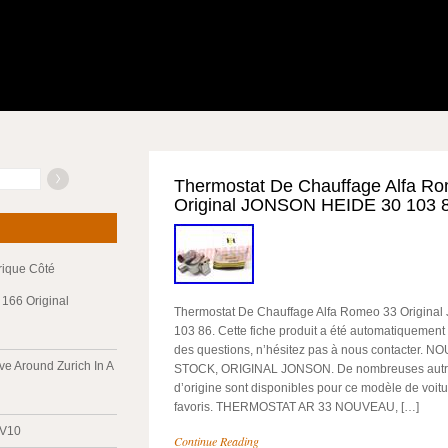
Thermostat De Chauffage Alfa R
Original JONSON HEIDE 30 103 
trique Côté
166 Original
Thermostat De Chauffage Alfa Romeo 33 Origin
103 86. Cette fiche produit a été automatiquement 
des questions, n’hésitez pas à nous contacter.
ve Around Zurich In A
STOCK, ORIGINAL JONSON. De nombreuses autre
d’origine sont disponibles pour ce modèle de voitu
favoris. THERMOSTAT AR 33 NOUVEAU, […]
 V10
Continue Reading