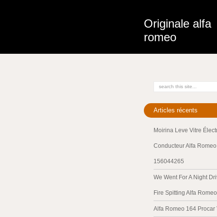
Originale alfa
romeo
Articles récents
Moirina Leve Vitre Élec
Conducteur Alfa Romeo 
156044265
We Went For A Night Dri
Fire Spitting Alfa Romeo
Alfa Romeo 164 Procar