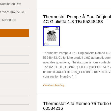
y Dominated Dtm
 Avant Droit ALFA
Thermostat Pompe À Eau Origina
E 60680906
4C Giulietta 1.8 TBi 55248483
Thermostat Pompe à Eau Original Alfa Romeo 4C Gi
55248483. Cette fiche produit a été automatiqueme
avez des questions, n’hésitez pas à nous contacte
TecDoc. JULIETTE (940_) 1.8 TBi (940FXC1A). 2 vol
en pente. JULIETTE (940_) 1.8 TBi (940FXR11). V
construction Numéro […]
Continue Reading
Thermostat Alfa Romeo 75 Turbo O
60534216