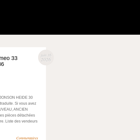
juin 16
omeo 33
2026
86
al JONSON HEIDE 30
traduite. Si vous avez
 NOUVEAU, ANCIEN
s pièces détachées
re. Liste des vendeurs
Commentaires