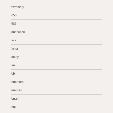
extremely
f650
f686
fabrication
face
factor
family
fari
febi
fermeture
fermoirs
ferrari
feux