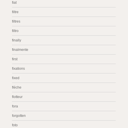
fiat
filtre
filtres
filtro
finally
finalmente
first
fixations
fixed
flèche
flotteur
fora
forgotten
foto