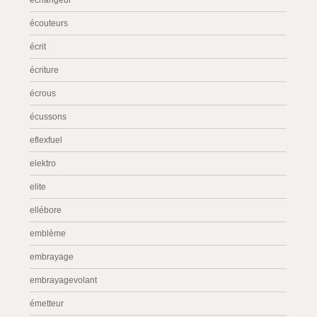
échangeur
écouteurs
écrit
écriture
écrous
écussons
eflexfuel
elektro
elite
ellébore
emblème
embrayage
embrayagevolant
émetteur