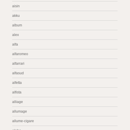
aisin
akku
album
alex
alfa
alfaromeo
alfarrari
alfasud
alfetta
alfista
alliage
allumage
allume-cigare