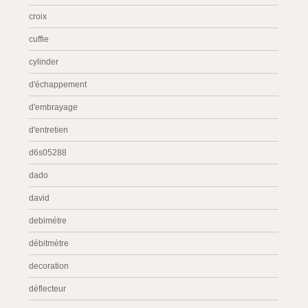
croix
cuffie
cylinder
d'échappement
d'embrayage
d'entretien
d6s05288
dado
david
debimétre
débitmètre
decoration
déflecteur