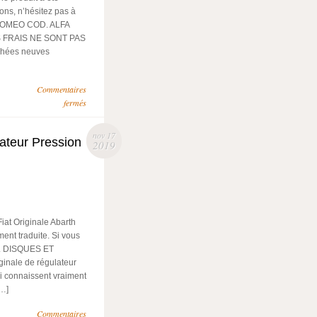
ons, n’hésitez pas à
 ROMEO COD. ALFA
ES FRAIS NE SONT PAS
hées neuves
Commentaires
fermés
nov 17
ateur Pression
2019
at Originale Abarth
ent traduite. Si vous
er. DISQUES ET
inale de régulateur
i connaissent vraiment
[…]
Commentaires