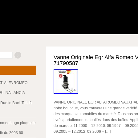
Vanne Originale Egr Alfa Romeo V
71790587
ATI ALFA ROMEO
ERLINA LANCIA
VANNE ORIGINALE EGR ALFA ROMEO VAUXHALL
Duetto Back To Life
notre boutique, vous trouverez une grande variété 
des marques automobiles du marché. Tous nos prod
livrés parfaitement emballés dans des boîtes. App
Romeo Logo plaquette
de marque. 11.2000 – 12.2010. 09.1997 – 09.2005
09.2005 – 12.2012. 03.2006 – […]
tir de 2003 60