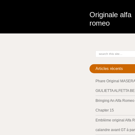
Originale alfa
romeo
Articles récents
Phare Original MASER
GIULIETTA ALFETTA B
Bringing An Alfa Romeo 
Chapter 15
Emblème original Alfa 
calandre avant GT à par