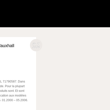
fév 12
auxhall
2026
 71790587. Dans
de. Pour la plupart
uits sont. Et sont
lication aux modèles
. 01.2000 – 05.2006.