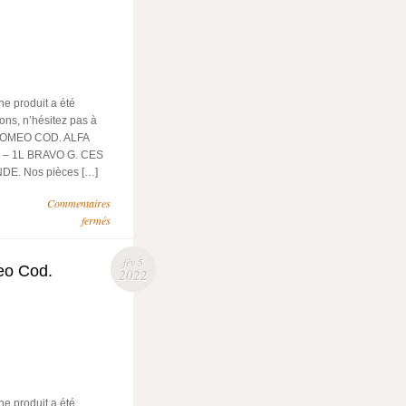
e produit a été
ons, n’hésitez pas à
 ROMEO COD. ALFA
T – 1L BRAVO G. CES
E. Nos pièces […]
Commentaires
fermés
fév 5
eo Cod.
2022
e produit a été