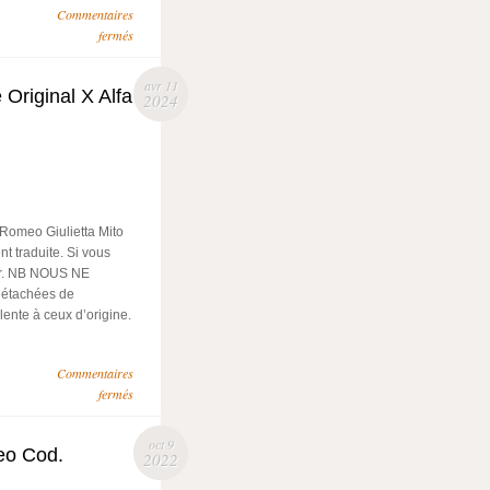
Commentaires
fermés
avr 11
Original X Alfa
2024
Romeo Giulietta Mito
t traduite. Si vous
ter. NB NOUS NE
étachées de
lente à ceux d’origine.
Commentaires
fermés
oct 9
eo Cod.
2022