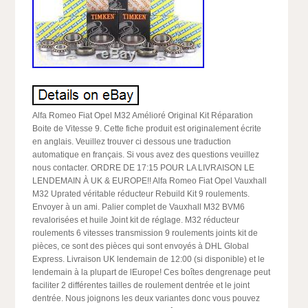
Alfa Romeo Fiat Opel M32 Amélioré Original Kit Réparation
Boite de Vitesse 9. Cette fiche produit est originalement écrite
en anglais. Veuillez trouver ci dessous une traduction
automatique en français. Si vous avez des questions veuillez
nous contacter. ORDRE DE 17:15 POUR LA LIVRAISON LE
LENDEMAIN À UK & EUROPE!! Alfa Romeo Fiat Opel Vauxhall
M32 Uprated véritable réducteur Rebuild Kit 9 roulements.
Envoyer à un ami. Palier complet de Vauxhall M32 BVM6
revalorisées et huile Joint kit de réglage. M32 réducteur
roulements 6 vitesses transmission 9 roulements joints kit de
pièces, ce sont des pièces qui sont envoyés à DHL Global
Express. Livraison UK lendemain de 12:00 (si disponible) et le
lendemain à la plupart de lEurope! Ces boîtes dengrenage peut
faciliter 2 différentes tailles de roulement dentrée et le joint
dentrée. Nous joignons les deux variantes donc vous pouvez