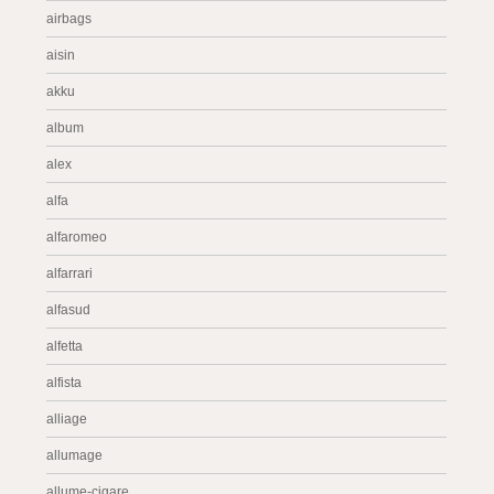
airbags
aisin
akku
album
alex
alfa
alfaromeo
alfarrari
alfasud
alfetta
alfista
alliage
allumage
allume-cigare