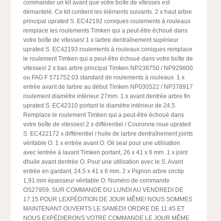
commander un kit avant que votre boîte de vitesses est
démantelé. Ce kit contient les éléments suivants. 2 x haut arbre
principal uprated S. EC42192 coniques roulements à rouleaux
remplace les roulements Timken qui a peut-être échoué dans
votre boîte de vitesses! 1 x larbre dentraînement supérieur
uprated S. EC42193 roulements à rouleaux coniques remplace
le roulement Timken qui a peut-être échoué dans votre boîte de
vitesses! 2 x bas arbre principal Timken NP238750 / NP929800
ou FAG F 571752.03 standard de roulements à rouleaux. 1 x
entrée avant de larbre au début Timken NP030522 / NP378917
roulement diamètre intérieur 27mm. 1 x avant dentrée arbre fin
uprated S. EC42310 portant le diamètre intérieur de 24,5.
Remplace le roulement Timken qui a peut-être échoué dans
votre boîte de vitesses! 2 x différentiel / Couronne roue uprated
S. EC422172 x différentiel / huile de larbre dentraînement joints
véritable O. 1 x entrée avant O. Oil seal pour une utilisation
avec lentrée à lavant Timken portant, 26 x 41 x 6 mm. 1 x joint
dhuile avant dentrée O. Pour une utilisation avec le S. Avant
entrée en gardant, 24,5 x 41 x 6 mm. 2 x Pignon arbre circlip
1,91 mm épaisseur véritable O. Numéro de commande
OS27959. SUR COMMANDE DU LUNDI AU VENDREDI DE
17:15 POUR LEXPÉDITION DE JOUR MÊME! NOUS SOMMES
MAINTENANT OUVERTS LE SAMEDI! ORDRE DE 11:45 ET
NOUS EXPÉDIERONS VOTRE COMMANDE LE JOUR MÊME