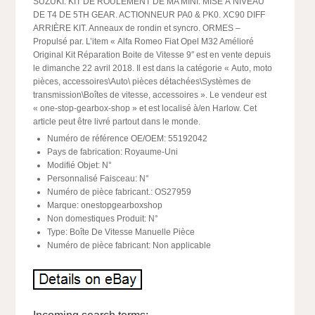
SUZUKI. KIT DE ROULEMENT DE MA MINI. MISE À NIVEAU
DE T4 DE 5TH GEAR. ACTIONNEUR PA0 & PK0. XC90 DIFF
ARRIÈRE KIT. Anneaux de rondin et syncro. ORMES –
Propulsé par. L’item « Alfa Romeo Fiat Opel M32 Amélioré
Original Kit Réparation Boite de Vitesse 9″ est en vente depuis
le dimanche 22 avril 2018. Il est dans la catégorie « Auto, moto
pièces, accessoires\Auto\ pièces détachées\Systèmes de
transmission\Boîtes de vitesse, accessoires ». Le vendeur est
« one-stop-gearbox-shop » et est localisé à/en Harlow. Cet
article peut être livré partout dans le monde.
Numéro de référence OE/OEM: 55192042
Pays de fabrication: Royaume-Uni
Modifié Objet: N°
Personnalisé Faisceau: N°
Numéro de pièce fabricant.: OS27959
Marque: onestopgearboxshop
Non domestiques Produit: N°
Type: Boîte De Vitesse Manuelle Pièce
Numéro de pièce fabricant: Non applicable