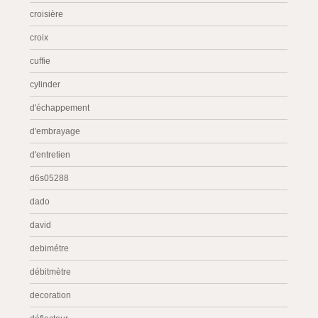
croisière
croix
cuffie
cylinder
d'échappement
d'embrayage
d'entretien
d6s05288
dado
david
debimétre
débitmètre
decoration