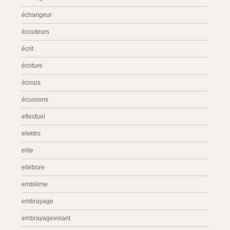
échangeur
écouteurs
écrit
écriture
écrous
écussons
eflexfuel
elektro
elite
ellébore
emblème
embrayage
embrayagevolant