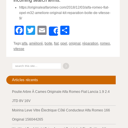
Incoming search terms:
https://originalealfaromeo com/2018/12/03/alfa-romeo-fiat-
opel-m32-ameliore-original-kit-reparation-boite-de-vitesse-
9/
Facebook
Twitter
Email
Partager
Share
Tags:
alfa
,
amélioré
,
boite
,
fiat
,
opel
,
original
,
réparation
,
romeo
,
vitesse
Articles récents
Poulie Arbre À Cames Originale Alfa Romeo Fiat Lancia 1.9 2.4
JTD 8V 16V
Moirina Leve Vitre Électrique Côté Conducteur Alfa Romeo 166
Original 156044265