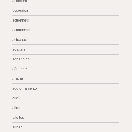
accesorii
accoudoir
actionneur
actionneurs
actuateur
adattare
adrianoldo
aérienne
affiche
aggiornamento
aile
aileron
ailettes
airbag