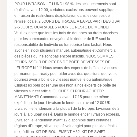
POUR LIVRAISON LE LUNDI! 98 % des accouchements sont
réalisés avant 12:00, certaines exclusions peuvent sappliquer
en raison de restrictions dexploitation dans les centres de
remise locale. 2 JOURS DE TRAVAIL À LA PLUPART DES USA!
2-5 JOURS OUVRABLES POUR LE RESTE DU MONDE!
Veuillez noter que tous les frais de douanes ou droits daccises
pour les commandes envoyées à lextérieur de lUE sont la
responsabilité de lindividu ou lentreprise faire lachat. Nous
avons en stock plusieurs manuel, automatique et Commercial
des pièces qui ne sont pas encore inscrits. NOUS SOMMES
FOURNISSEUR DE PIÈCES DE BOÎTE DE VITESSES DE
LEUROPE N ° 1! Nous avons des experts de boîte de vitesses
permanent par ready pour aider avec des questions que vous
pourriez avoir à boîte de vitesses manuelle ou automatique.
Cliquez ici pour poser une question à nos experts de boîte de
vitesses sur cet article. CLIQUEZ ICI POUR ACHETER
MAINTENANT! Commandez avant 17:15 pour une même
expédition de jour. Livraison le lendemain avant 12:00 UK.
Livraison le lendemain à la plupart de la Europe. Livraison de 2
jours à la plupart des é. Dans le monde entier livraison express.
Livraison le lendemain avant 12 disponible dans certaines
régions dEurope, sil vous plaît voir onglet pour plus de détails
dexpédition. KIT DE ROULEMENT M32. KIT DE SWIFT