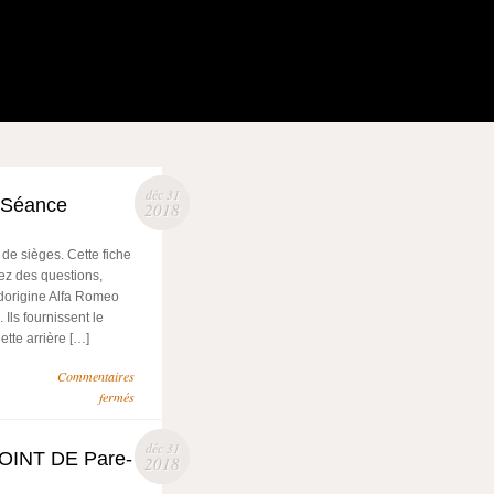
déc 31
 Séance
2018
 sièges. Cette fiche
ez des questions,
 dorigine Alfa Romeo
 Ils fournissent le
tte arrière […]
Commentaires
fermés
déc 31
 JOINT DE Pare-
2018