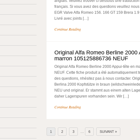
anglais. Veuillez trouver ci dessous une traductio
français. Si vous avez des questions veuillez nous 
EGR Valve Alfa Romeo 156. 166 GT 159 Brera 1.9
Livré avec joints […]
Continue Reading
Original Alfa Romeo Berline 2000 
marron 105125886736 NEUF
Original Alfa Romeo Berline 2000 Appui-tête en
NEUF. Cette fiche produit a été automatiquement t
des questions, nhésitez pas à nous contacter. Ori
Berlina 2000 Kopfstütze in braun (wildschweinlederf
NEU und original. Er stammt aus einem alten Lag
daher Lagerspuren vorhanden sein. Wir […]
Continue Reading
…
1
2
3
6
SUIVANT »