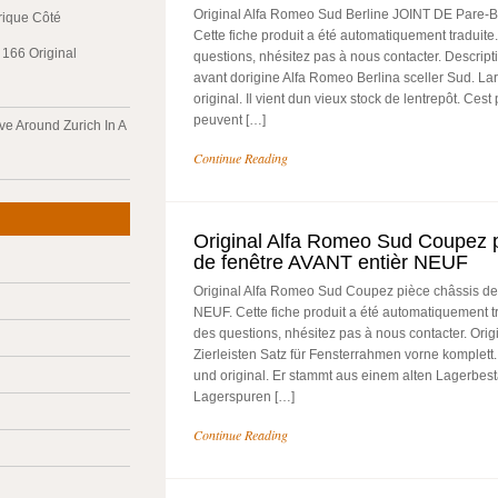
Original Alfa Romeo Sud Berline JOINT DE Pare-
trique Côté
Cette fiche produit a été automatiquement traduite
166 Original
questions, nhésitez pas à nous contacter. Descripti
avant dorigine Alfa Romeo Berlina sceller Sud. Lar
original. Il vient dun vieux stock de lentrepôt. Ces
peuvent […]
ve Around Zurich In A
Continue Reading
Original Alfa Romeo Sud Coupez 
de fenêtre AVANT entièr NEUF
Original Alfa Romeo Sud Coupez pièce châssis de
NEUF. Cette fiche produit a été automatiquement t
des questions, nhésitez pas à nous contacter. Ori
Zierleisten Satz für Fensterrahmen vorne komplett. 
und original. Er stammt aus einem alten Lagerbes
Lagerspuren […]
Continue Reading