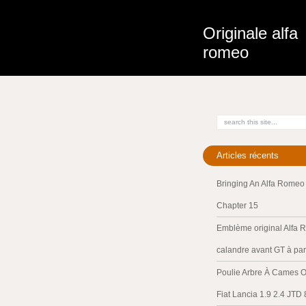
Originale alfa
romeo
Articles récents
Bringing An Alfa Romeo 
Chapter 15
Emblème original Alfa 
calandre avant GT à par
Poulie Arbre À Cames O
Fiat Lancia 1.9 2.4 JTD