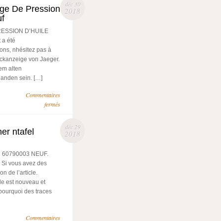
déc 30
uge De Pression
2018
uf
RESSION D’HUILE
 a été
ons, nhésitez pas à
uckanzeige von Jaeger.
nem alten
anden sein. […]
Commentaires
fermés
déc 29
r ntafel
2018
au 60790003 NEUF.
. Si vous avez des
n de l’article.
le est nouveau et
t pourquoi des traces
Commentaires