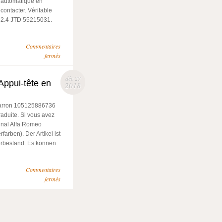
n automatique en
contacter. Véritable
 2.4 JTD 55215031.
Commentaires
fermés
déc 27
Appui-tête en
2018
 marron 105125886736
raduite. Si vous avez
ginal Alfa Romeo
arben). Der Artikel ist
erbestand. Es können
Commentaires
fermés