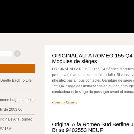
ORIGINAL ALFA ROMEO 155 Q4
Modules de sièges
ORIGINAL ALFA ROMEO 155 Q4 Séance Modules de
produit a été automatiquement traduite. Si vous av
Duetto Back To Life
nhésitez pas à nous contacter. Garniture de siège
155 Q4. Siège des installations en cuir noir / rouge.
conducteur et le siège du passager avant et banque
Romeo Logo plaquette
Continue Reading
tir de 2003 60
riginale Alfa Romeo
Original Alfa Romeo Sud Berline
 8V 16V
Brise 9402553 NEUF