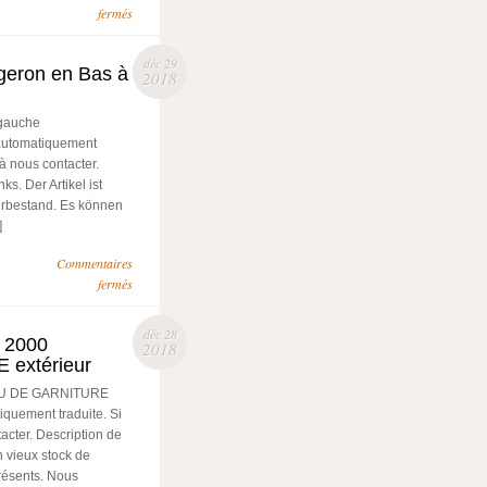
fermés
déc 29
geron en Bas à
2018
 gauche
 automatiquement
à nous contacter.
s. Der Artikel ist
erbestand. Es können
]
Commentaires
fermés
déc 28
0 2000
2018
extérieur
EAU DE GARNITURE
iquement traduite. Si
acter. Description de
un vieux stock de
présents. Nous