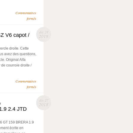
Commentaires
fermés
déc 28
 V6 capot /
2018
cle droite. Cette
ous avez des questions,
le. Original Alfa
de courroie droite /
Commentaires
fermés
déc 27
o
2018
.9 2.4 JTD
66 GT 159 BRERA 1.9
ement écrite en