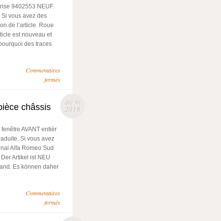
Brise 9402553 NEUF.
. Si vous avez des
on de l’article. Roue
ticle est nouveau et
t pourquoi des traces
Commentaires
fermés
déc 30
pièce châssis
2018
 fenêtre AVANT entièr
raduite. Si vous avez
ginal Alfa Romeo Sud
Der Artikel ist NEU
tand. Es können daher
Commentaires
fermés