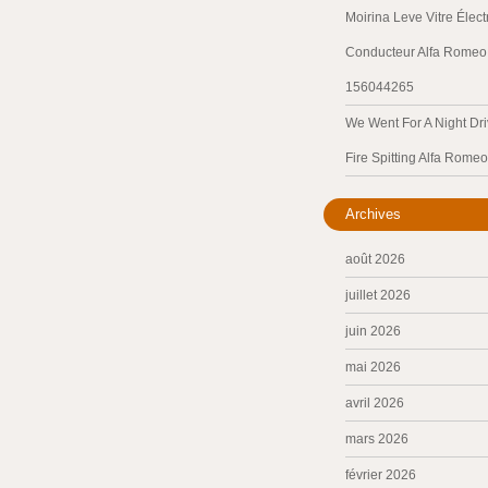
Moirina Leve Vitre Élec
Conducteur Alfa Romeo 
156044265
We Went For A Night Dri
Fire Spitting Alfa Romeo
Archives
août 2026
juillet 2026
juin 2026
mai 2026
avril 2026
mars 2026
février 2026