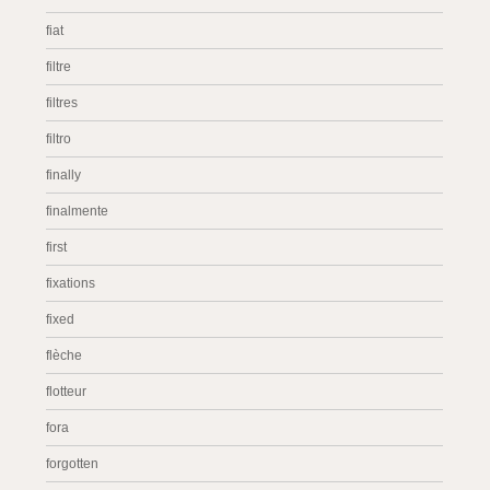
fiat
filtre
filtres
filtro
finally
finalmente
first
fixations
fixed
flèche
flotteur
fora
forgotten