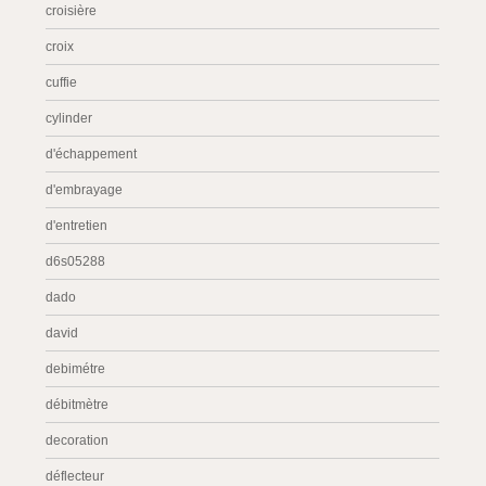
croisière
croix
cuffie
cylinder
d'échappement
d'embrayage
d'entretien
d6s05288
dado
david
debimétre
débitmètre
decoration
déflecteur