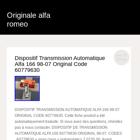
Originale alfa
romeo
juin 28
Dispositif Transmission Automatique
2019
Alfa 166 98-07 Original Code
60779630
DISPOSITIF TRANSMISSION AUTOMATIQUE ALFA 166 98-07
ORIGINAL CODE 60779630. Cette fiche produit a été
automatiquement traduite. Si vous avez des questions, nhésitez
pas à nous contacter. DISPOSITIF DE TRANSMISSION
AUTOMATIQUE ALFA 166 60779630 ORIGINAL 98-07. CODES
: 60779630 < span class = notranslate'> 7.0235.00. Avant