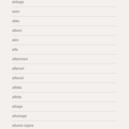
airbags
aisin
akku
album
alex
alfa
alfaromeo
alfarrari
alfasud
alfetta
alfista
alliage
allumage
allume-cigare