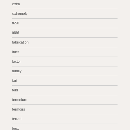
extra
extremely
f650
f686
fabrication
face
factor
family
fari
febi
fermeture
fermoirs
ferrari
feux