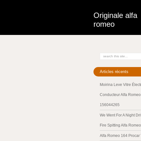
Originale alfa
romeo
Articles récents
Moirina Leve Vitre Élec
Conducteur Alfa Romeo 
156044265
We Went For A Night Dri
Fire Spitting Alfa Romeo
Alfa Romeo 164 Procar