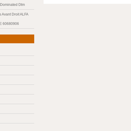
y Dominated Dtm
 Avant Droit ALFA
E 60680906