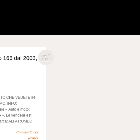
jan 8
o 166 dal 2003,
2022
TTO CHE VEDETE IN
O. INFO:
ie « Auto e moto:
o ». Le vendeur est
. Marca: ALFA ROMEO
Commentaires
fermés