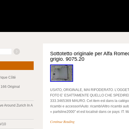
Sottotetto originale per Alfa Rome
grigio. 9075.20
trique Côté
166 Original
USATO, ORIGINALE, MAI RIFODERATO. L’OGGE
FOTO E’ ESATTAMENTE QUELLO CHE SPEDIREM
333.3465369 MAURO. Cet item est dans la catégor
ve Around Zurich In A
ricambi e accessori\Auto: ricambi\Altro ricambi aut
« partsline2000″ et est localisé dans ce pays: IT
Continue Reading
 V10