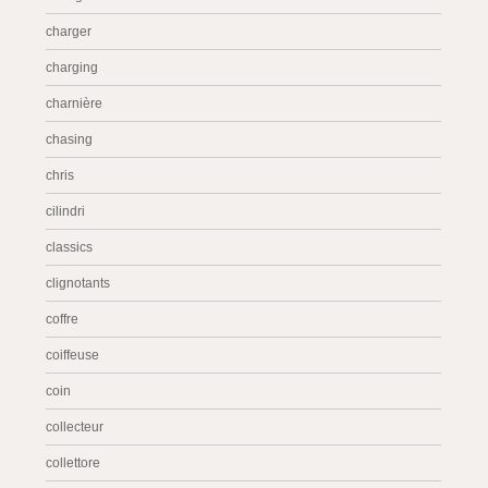
charger
charging
charnière
chasing
chris
cilindri
classics
clignotants
coffre
coiffeuse
coin
collecteur
collettore