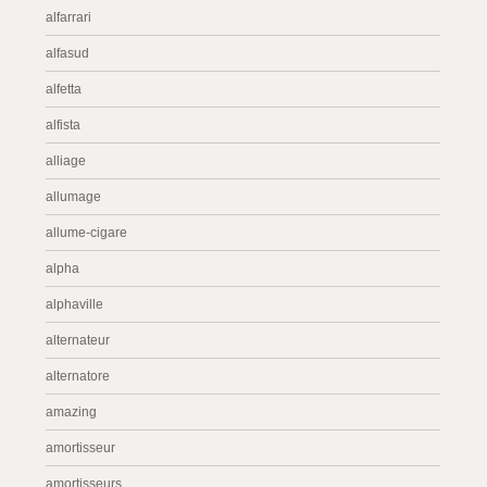
alfarrari
alfasud
alfetta
alfista
alliage
allumage
allume-cigare
alpha
alphaville
alternateur
alternatore
amazing
amortisseur
amortisseurs