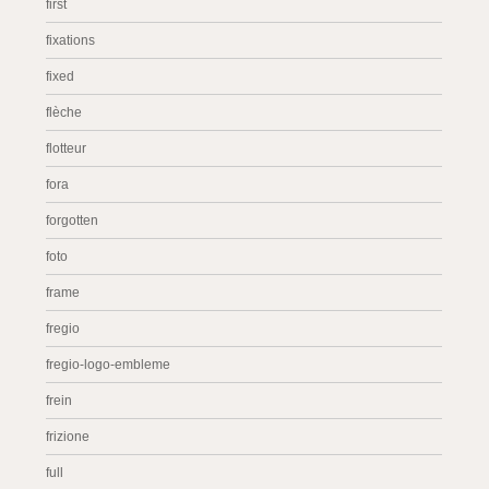
first
fixations
fixed
flèche
flotteur
fora
forgotten
foto
frame
fregio
fregio-logo-embleme
frein
frizione
full