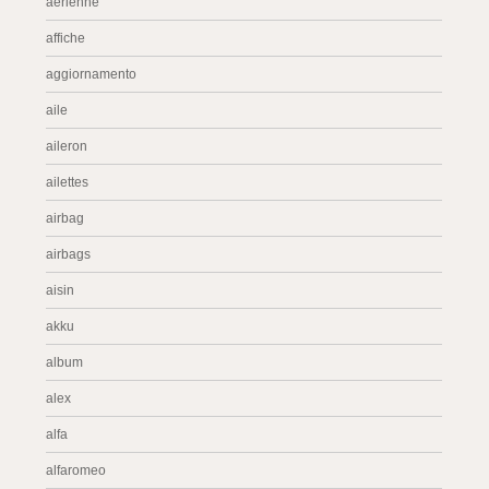
aérienne
affiche
aggiornamento
aile
aileron
ailettes
airbag
airbags
aisin
akku
album
alex
alfa
alfaromeo