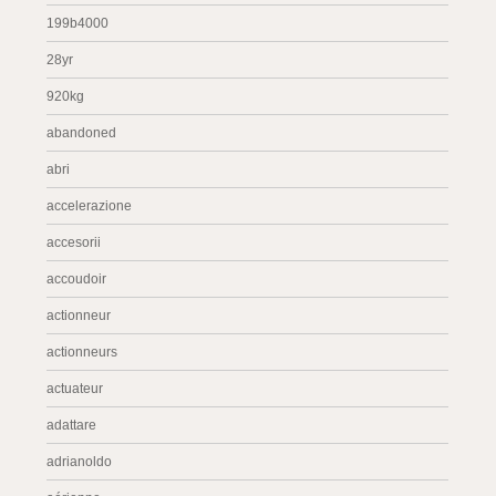
199b4000
28yr
920kg
abandoned
abri
accelerazione
accesorii
accoudoir
actionneur
actionneurs
actuateur
adattare
adrianoldo