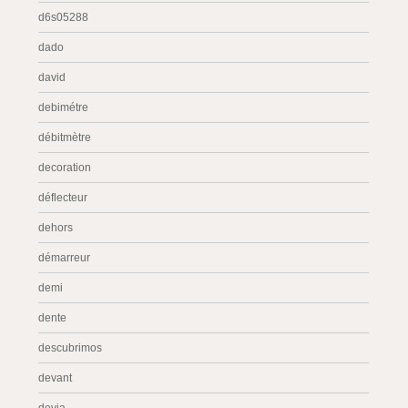
d6s05288
dado
david
debimétre
débitmètre
decoration
déflecteur
dehors
démarreur
demi
dente
descubrimos
devant