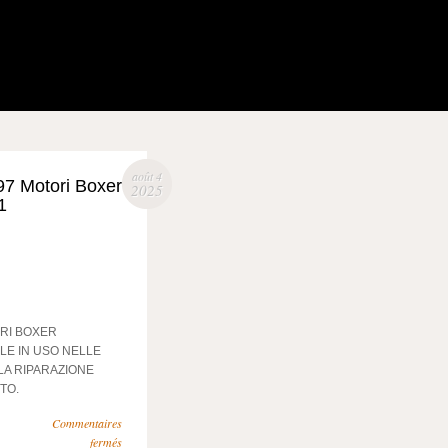
août 4
97 Motori Boxer
2025
1
RI BOXER
LE IN USO NELLE
LA RIPARAZIONE
TO.
Commentaires
fermés