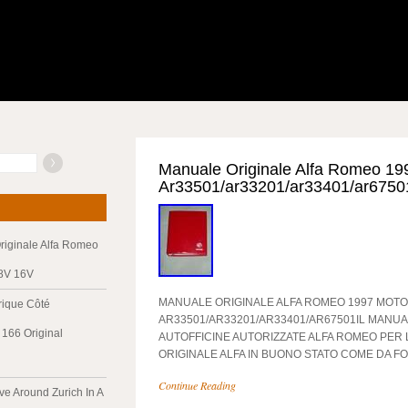
Manuale Originale Alfa Romeo 19
Ar33501/ar33201/ar33401/ar6750
riginale Alfa Romeo
 8V 16V
MANUALE ORIGINALE ALFA ROMEO 1997 MOTO
trique Côté
AR33501/AR33201/AR33401/AR67501IL MANUA
166 Original
AUTOFFICINE AUTORIZZATE ALFA ROMEO PER 
ORIGINALE ALFA IN BUONO STATO COME DA FO
Continue Reading
ve Around Zurich In A