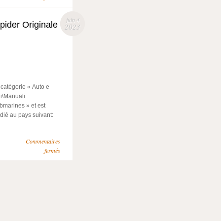
juin 4
pider Originale
2023
 catégorie « Auto e
ni\Manuali
bmarines » et est
édié au pays suivant:
Commentaires
fermés