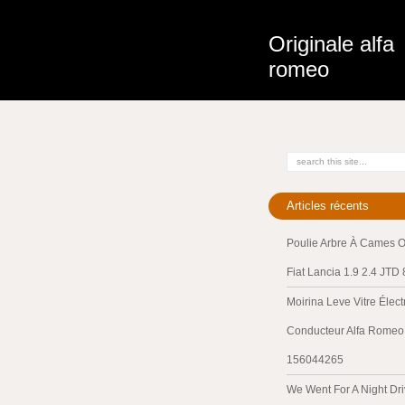
Originale alfa
romeo
Articles récents
Poulie Arbre À Cames O
Fiat Lancia 1.9 2.4 JTD
Moirina Leve Vitre Élec
Conducteur Alfa Romeo 
156044265
We Went For A Night Dri