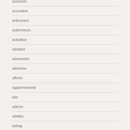
accesorii
accoudoir
actionneur
actionneurs
actuateur
adattare
adrianoldo
aérienne
affiche
aggiornamento
aile
aileron
ailettes
airbag