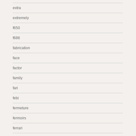
extra
extremely
f650
f686
fabrication
face
factor
family
fari
febi
fermeture
fermoirs
ferrari