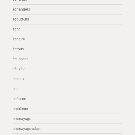
échangeur
écouteurs
écrit
écriture
écrous
écussons
eflexfuel
elektro
elite
ellébore
emblème
embrayage
embrayagevolant