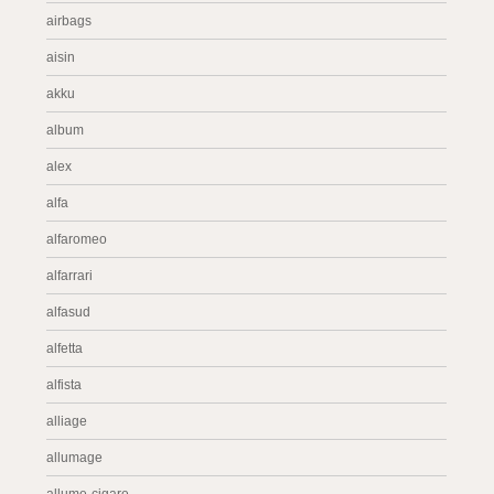
airbags
aisin
akku
album
alex
alfa
alfaromeo
alfarrari
alfasud
alfetta
alfista
alliage
allumage