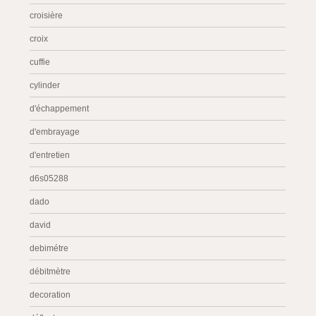
croisière
croix
cuffie
cylinder
d'échappement
d'embrayage
d'entretien
d6s05288
dado
david
debimétre
débitmètre
decoration