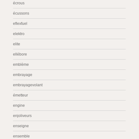
écrous
écussons
eflexfuel
elektro
elite
ellébore
emblème
embrayage
embrayagevolant
émetteur
engine
enjoliveurs
enseigne
ensemble