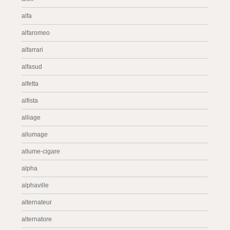
alfa
alfaromeo
alfarrari
alfasud
alfetta
alfista
alliage
allumage
allume-cigare
alpha
alphaville
alternateur
alternatore