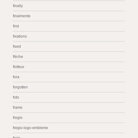
finally
finalmente
first
fixations
fixed
flèche
flotteur
fora
forgotten
foto
frame
fregio
fregio-logo-embleme