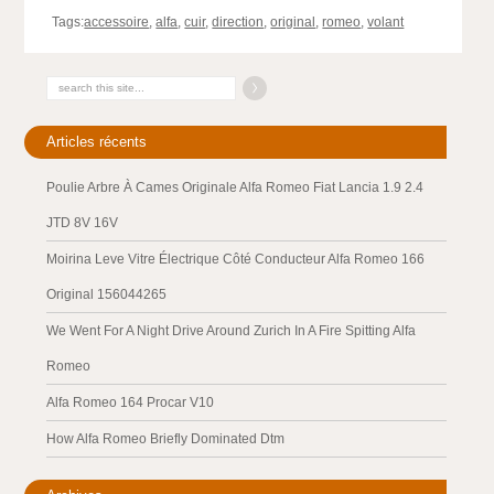
Tags:
accessoire
,
alfa
,
cuir
,
direction
,
original
,
romeo
,
volant
Articles récents
Poulie Arbre À Cames Originale Alfa Romeo Fiat Lancia 1.9 2.4
JTD 8V 16V
Moirina Leve Vitre Électrique Côté Conducteur Alfa Romeo 166
Original 156044265
We Went For A Night Drive Around Zurich In A Fire Spitting Alfa
Romeo
Alfa Romeo 164 Procar V10
How Alfa Romeo Briefly Dominated Dtm