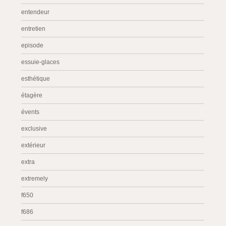
entendeur
entretien
episode
essuie-glaces
esthétique
étagère
évents
exclusive
extérieur
extra
extremely
f650
f686