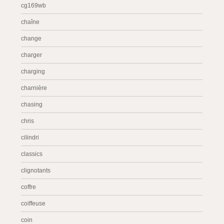
cg169wb
chaîne
change
charger
charging
charnière
chasing
chris
cilindri
classics
clignotants
coffre
coiffeuse
coin