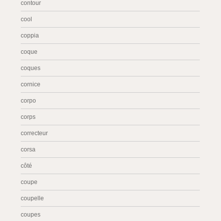
contour
cool
coppia
coque
coques
cornice
corpo
corps
correcteur
corsa
côté
coupe
coupelle
coupes