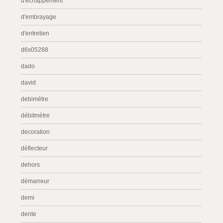
d'échappement
d'embrayage
d'entretien
d6s05288
dado
david
debimétre
débitmètre
decoration
déflecteur
dehors
démarreur
demi
dente