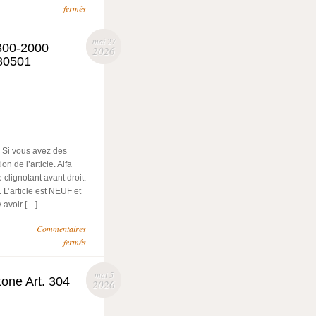
fermés
mai 27
1300-2000
2026
780501
. Si vous avez des
n de l’article. Alfa
lignotant avant droit.
’article est NEUF et
y avoir […]
Commentaires
fermés
mai 5
one Art. 304
2026