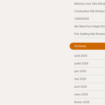
Moirina Leve Vitre Élec
Conducteur Alfa Romeo 
156044265
We Went For A Night Dri
Fire Spitting Alfa Romeo
Archives
août 2026
juillet 2026
juin 2026
mai 2026
avril 2026
mars 2026
février 2026