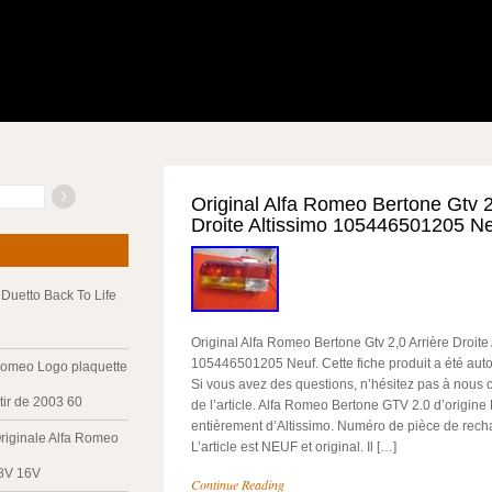
Original Alfa Romeo Bertone Gtv 2
Droite Altissimo 105446501205 N
Duetto Back To Life
Original Alfa Romeo Bertone Gtv 2,0 Arrière Droite 
105446501205 Neuf. Cette fiche produit a été aut
Romeo Logo plaquette
Si vous avez des questions, n’hésitez pas à nous c
tir de 2003 60
de l’article. Alfa Romeo Bertone GTV 2.0 d’origine 
entièrement d’Altissimo. Numéro de pièce de rec
riginale Alfa Romeo
L’article est NEUF et original. Il […]
 8V 16V
Continue Reading