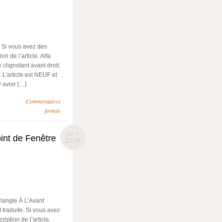
. Si vous avez des
n de l’article. Alfa
lignotant avant droit.
’article est NEUF et
y avoir […]
Commentaires
fermés
jan 5
int de Fenêtre
2026
riangle À L’Avant
 traduite. Si vous avez
iption de l’article.