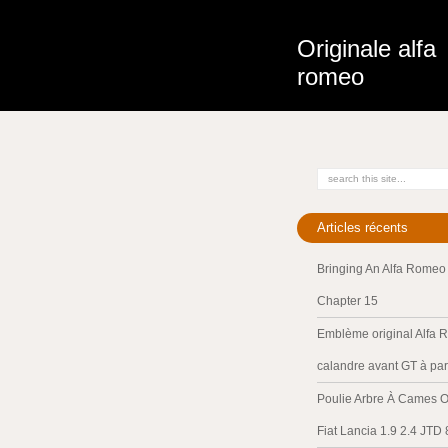
Originale alfa
romeo
Articles récents
Bringing An Alfa Romeo 
Chapter 15
Emblème original Alfa 
calandre avant GT à par
Poulie Arbre À Cames O
Fiat Lancia 1.9 2.4 JTD