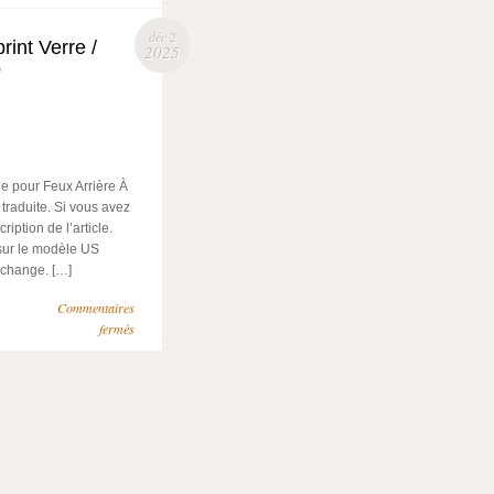
déc 2
int Verre /
2025
o
he pour Feux Arrière À
traduite. Si vous avez
iption de l’article.
sur le modèle US
echange. […]
Commentaires
fermés