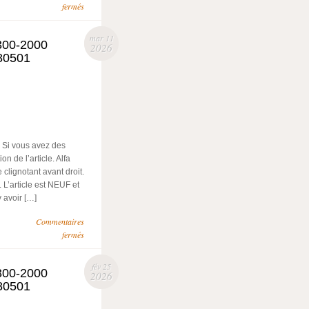
fermés
mar 11
1300-2000
2026
780501
. Si vous avez des
n de l’article. Alfa
lignotant avant droit.
’article est NEUF et
y avoir […]
Commentaires
fermés
fév 25
1300-2000
2026
780501