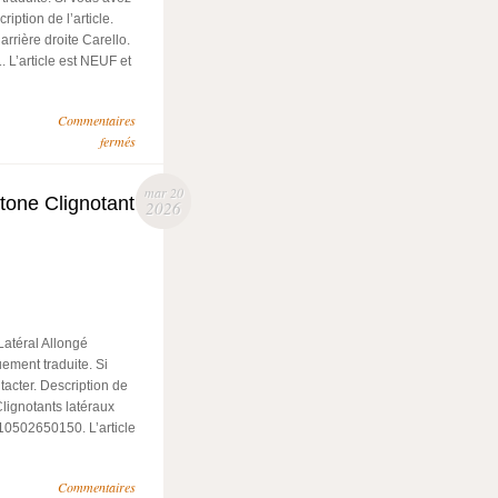
iption de l’article.
rrière droite Carello.
L’article est NEUF et
Commentaires
fermés
mar 20
tone Clignotant
2026
Latéral Allongé
ement traduite. Si
acter. Description de
Clignotants latéraux
10502650150. L’article
Commentaires