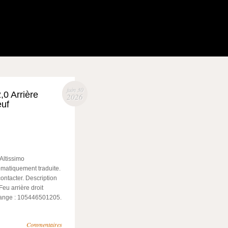
juin 30
,0 Arrière
2026
euf
Altissimo
omatiquement traduite.
ontacter. Description
Feu arrière droit
hange : 105446501205.
Commentaires