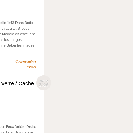
elle 1/43 Dans Boîte
t traduite. Si vous
r. Modèle en excellent
utes les images
igine Selon les images
Commentaires
fermés
avr 9
 Verre / Cache
2026
ur Feux Arrière Droite
traduite. Si vous avez