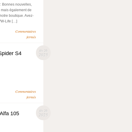
r. Bonnes nouvelles,
, mais également de
 notre boutique. Avez-
VW-Life […]
Commentaires
fermés
fév 26
Spider S4
2025
Commentaires
fermés
fév 26
Alfa 105
2025