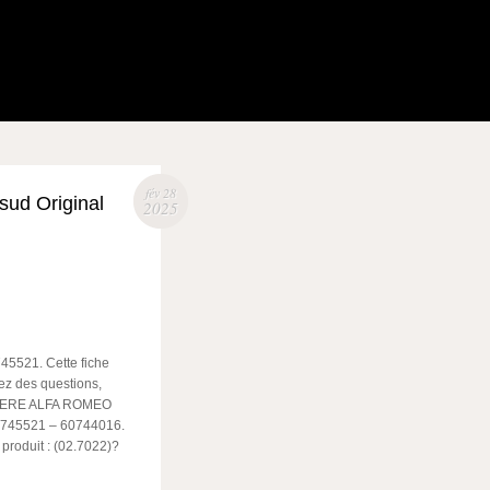
fév 28
sud Original
2025
745521. Cette fiche
ez des questions,
RRIERE ALFA ROMEO
0745521 – 60744016.
produit : (02.7022)?