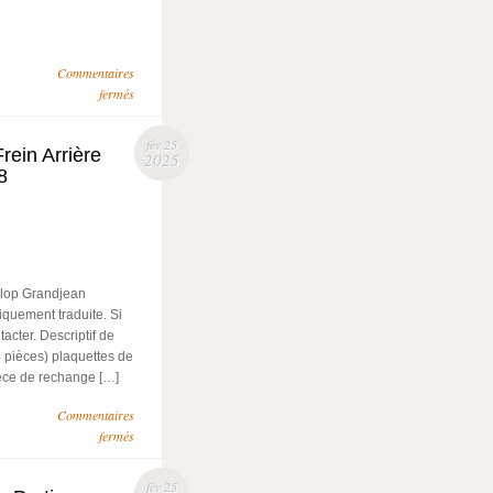
Commentaires
fermés
fév 25
rein Arrière
2025
8
nlop Grandjean
quement traduite. Si
acter. Descriptif de
4 pièces) plaquettes de
ièce de rechange […]
Commentaires
fermés
fév 25