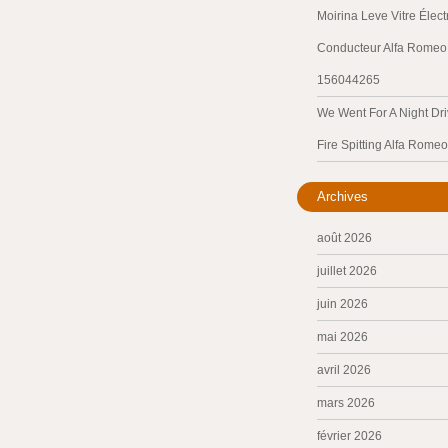
Moirina Leve Vitre Élec
Conducteur Alfa Romeo 
156044265
We Went For A Night Dri
Fire Spitting Alfa Romeo
Archives
août 2026
juillet 2026
juin 2026
mai 2026
avril 2026
mars 2026
février 2026