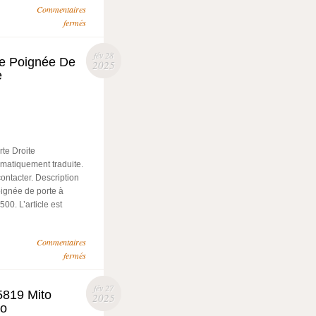
Commentaires
fermés
fév 28
rie Poignée De
2025
e
rte Droite
omatiquement traduite.
ontacter. Description
Poignée de porte à
0. L’article est
Commentaires
fermés
fév 27
5819 Mito
2025
eo