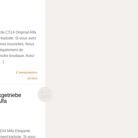
te C514 Original Alfa
traduite. Si vous avez
nnes nouvelles, Nous
s également de
 notre boutique. Avez-
[…]
Commentaires
fermés
fév 27
kgetriebe
2025
lfa
1104 Mito Elegante
ment traduite. Si vous