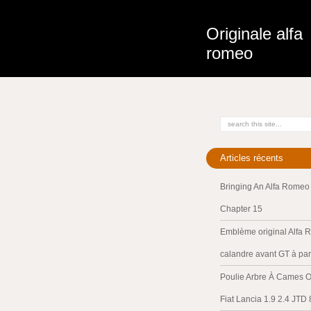
Originale alfa
romeo
Articles récents
Bringing An Alfa Romeo 
Chapter 15
Emblème original Alfa 
calandre avant GT à par
Poulie Arbre À Cames O
Fiat Lancia 1.9 2.4 JTD