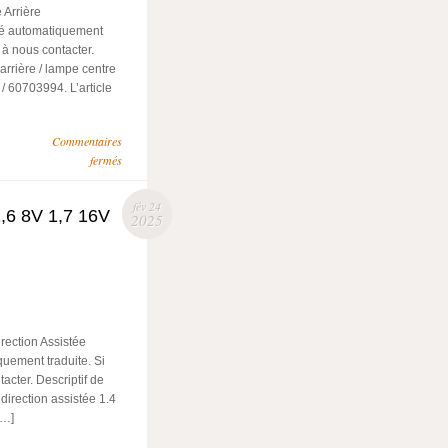
 Arrière
té automatiquement
 à nous contacter.
 arrière / lampe centre
/ 60703994. L’article
Commentaires
fermés
fév 24
1,6 8V 1,7 16V
2025
rection Assistée
quement traduite. Si
acter. Descriptif de
direction assistée 1.4
[…]