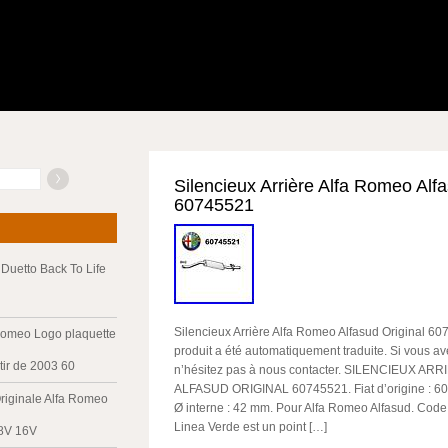
Silencieux Arrière Alfa Romeo Alfa
60745521
Duetto Back To Life
Silencieux Arrière Alfa Romeo Alfasud Original 60
Romeo Logo plaquette
produit a été automatiquement traduite. Si vous av
tir de 2003 60
n’hésitez pas à nous contacter. SILENCIEUX A
ALFASUD ORIGINAL 60745521. Fiat d’origine : 6
riginale Alfa Romeo
Ø interne : 42 mm. Pour Alfa Romeo Alfasud. Code 
Linea Verde est un point […]
 8V 16V