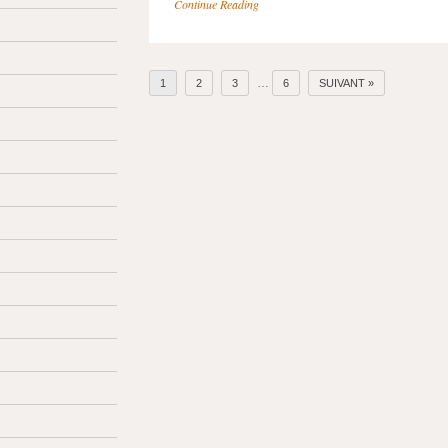
Continue Reading
…
1
2
3
6
SUIVANT »