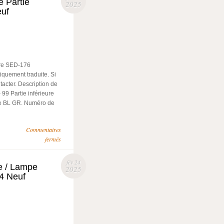
e Partie
2025
euf
ure SED-176
iquement traduite. Si
acter. Description de
 99 Partie inférieure
ge BL GR. Numéro de
Commentaires
fermés
fév 24
re / Lampe
2025
4 Neuf