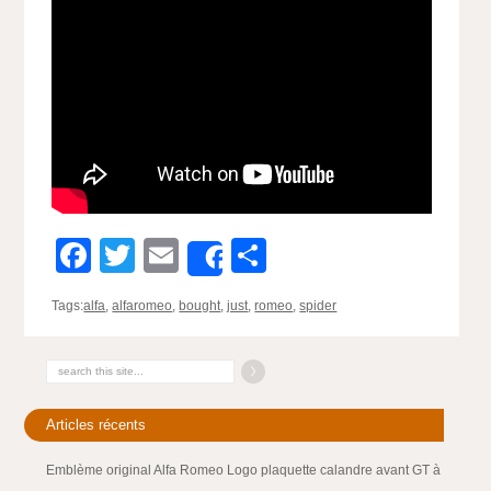
Facebook
Twitter
Email
Partager
Share
Tags:
alfa
,
alfaromeo
,
bought
,
just
,
romeo
,
spider
Articles récents
Emblème original Alfa Romeo Logo plaquette calandre avant GT à