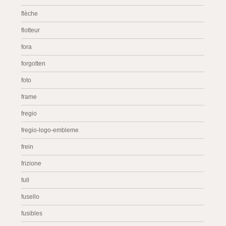
flèche
flotteur
fora
forgotten
foto
frame
fregio
fregio-logo-embleme
frein
frizione
full
fusello
fusibles