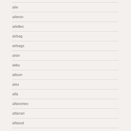
aile
aileron
ailettes
airbag
airbags
aisin
akku
album
alex
alfa
alfaromeo
alfarrari
alfasud