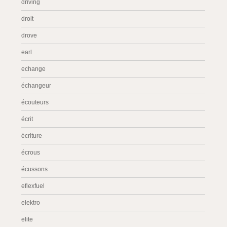
driving
droit
drove
earl
echange
échangeur
écouteurs
écrit
écriture
écrous
écussons
eflexfuel
elektro
elite