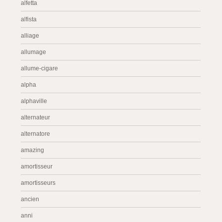
alfetta
alfista
alliage
allumage
allume-cigare
alpha
alphaville
alternateur
alternatore
amazing
amortisseur
amortisseurs
ancien
anni