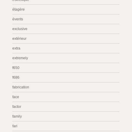
étagère
évents
exclusive
extérieur
extra
extremely
f650
f686
fabrication
face
factor
family
fari