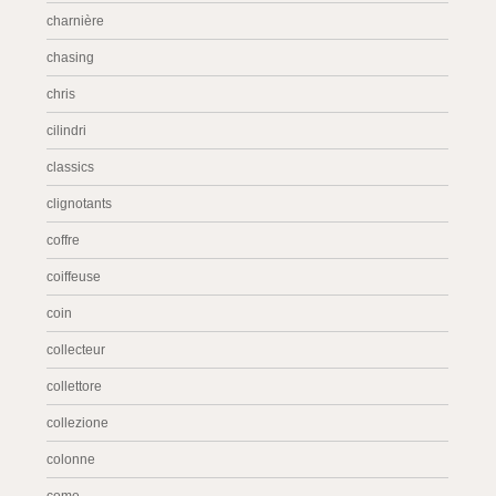
charnière
chasing
chris
cilindri
classics
clignotants
coffre
coiffeuse
coin
collecteur
collettore
collezione
colonne