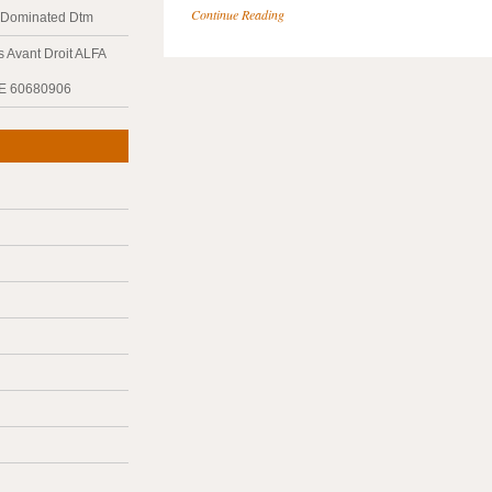
Continue Reading
y Dominated Dtm
 Avant Droit ALFA
E 60680906