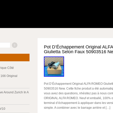
Pot D’Échappement Original AL
Giulietta Selon Faux 50903516 N
trique Côté
166 Original
Pot D’Échappement Original ALFA ROMEO Giuliet
50903516 New. Cette fiche produit a été automatiq
ve Around Zurich In A
vous avez des questions, nhésitez pas à nous co
ORIGINAL ALFA ROMEO. Neuf et emballé, 100% ori
terminal d’échappement à appliquer dans les ver
simple. A combiner avec le barrage arrière et […]
 V10