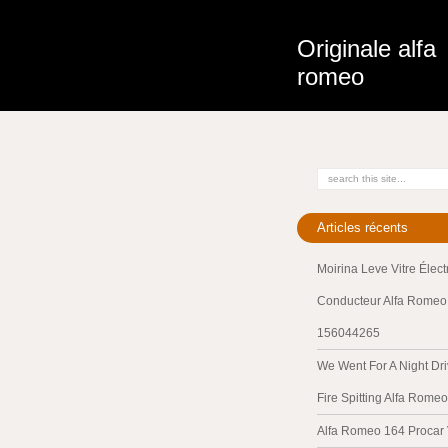
Originale alfa
romeo
Articles récents
Moirina Leve Vitre Élec
Conducteur Alfa Romeo 
156044265
We Went For A Night Dri
Fire Spitting Alfa Romeo
Alfa Romeo 164 Procar