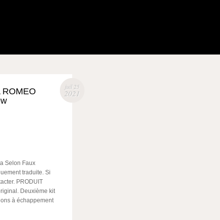
juil 25
FA ROMEO
2021
ew
ta Selon Faux
uement traduite. Si
ntacter. PRODUIT
ginal. Deuxième kit
sions à échappement