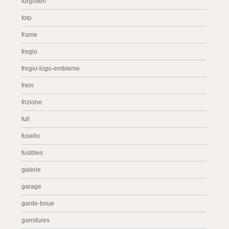
forgotten
foto
frame
fregio
fregio-logo-embleme
frein
frizione
full
fusello
fusibles
galerie
garage
garde-boue
garnitures