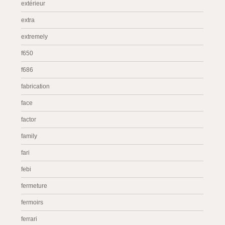
extérieur
extra
extremely
f650
f686
fabrication
face
factor
family
fari
febi
fermeture
fermoirs
ferrari