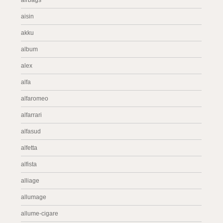
airbags
aisin
akku
album
alex
alfa
alfaromeo
alfarrari
alfasud
alfetta
alfista
alliage
allumage
allume-cigare