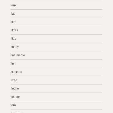
feux
fiat
filtre
filtres
filtro
finally
finalmente
first
fixations
fixed
flèche
flotteur
fora