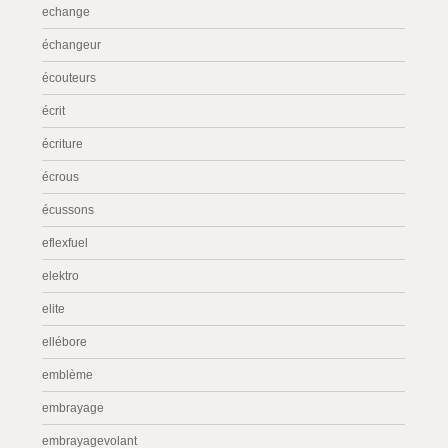
echange
échangeur
écouteurs
écrit
écriture
écrous
écussons
eflexfuel
elektro
elite
ellébore
emblème
embrayage
embrayagevolant