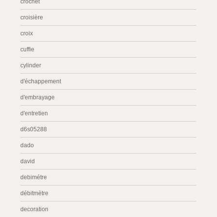
crochet
croisière
croix
cuffie
cylinder
d'échappement
d'embrayage
d'entretien
d6s05288
dado
david
debimétre
débitmètre
decoration