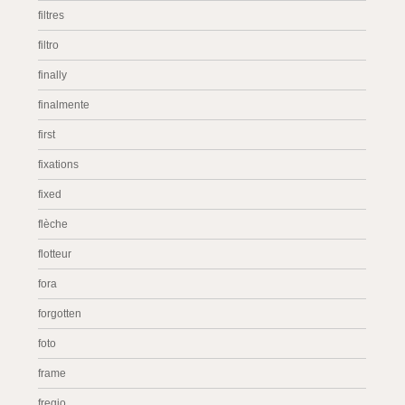
filtres
filtro
finally
finalmente
first
fixations
fixed
flèche
flotteur
fora
forgotten
foto
frame
fregio