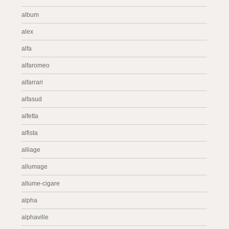
album
alex
alfa
alfaromeo
alfarrari
alfasud
alfetta
alfista
alliage
allumage
allume-cigare
alpha
alphaville