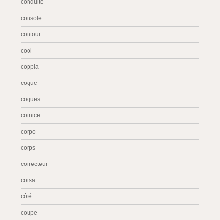
conduite
console
contour
cool
coppia
coque
coques
cornice
corpo
corps
correcteur
corsa
côté
coupe