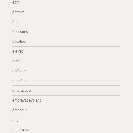
écrit
écriture
écrous
écussons
eflexfuel
elektro
elite
ellébore
emblème
embrayage
embrayagevolant
émetteur
engine
enjoliveurs