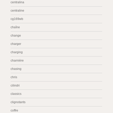
centralina
centraline
cg169wb
chaîne
change
charger
charging
charnière
chasing
chris
cilindri
classics
clignotants
coffre