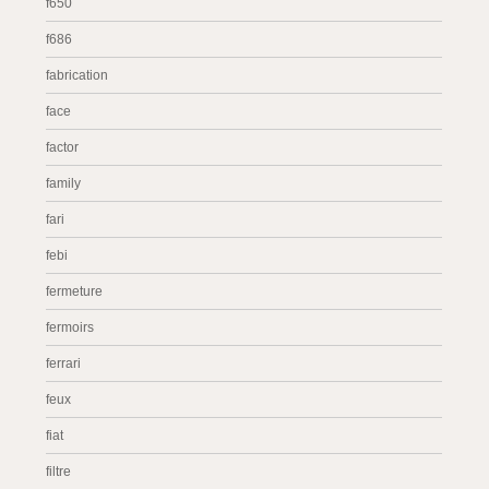
f650
f686
fabrication
face
factor
family
fari
febi
fermeture
fermoirs
ferrari
feux
fiat
filtre