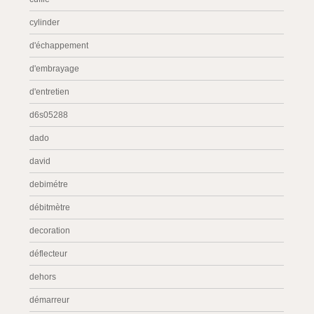
cylinder
d'échappement
d'embrayage
d'entretien
d6s05288
dado
david
debimétre
débitmètre
decoration
déflecteur
dehors
démarreur