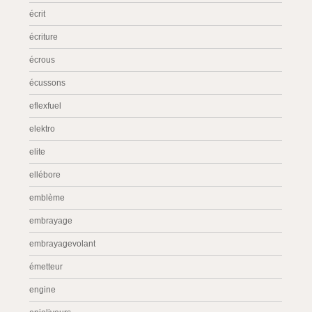
écrit
écriture
écrous
écussons
eflexfuel
elektro
elite
ellébore
emblème
embrayage
embrayagevolant
émetteur
engine