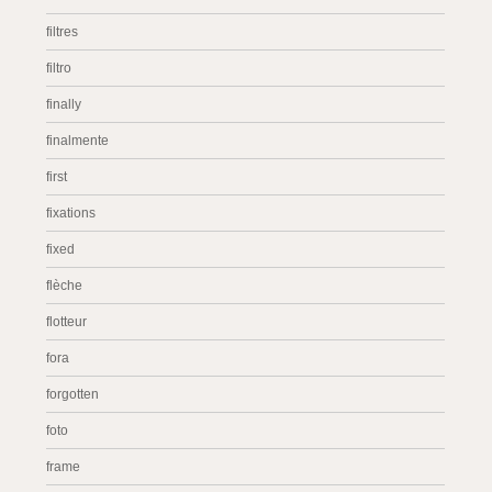
filtres
filtro
finally
finalmente
first
fixations
fixed
flèche
flotteur
fora
forgotten
foto
frame