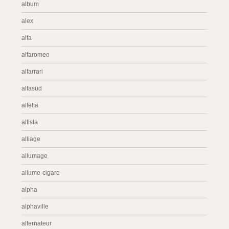
album
alex
alfa
alfaromeo
alfarrari
alfasud
alfetta
alfista
alliage
allumage
allume-cigare
alpha
alphaville
alternateur