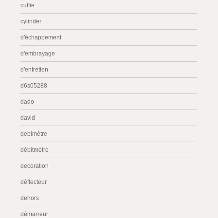
cuffie
cylinder
d'échappement
d'embrayage
d'entretien
d6s05288
dado
david
debimétre
débitmètre
decoration
déflecteur
dehors
démarreur