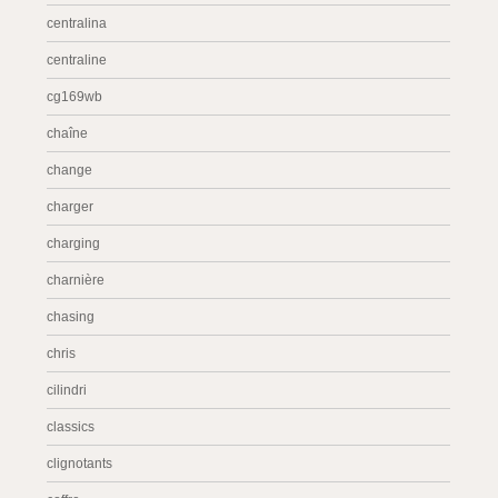
centralina
centraline
cg169wb
chaîne
change
charger
charging
charnière
chasing
chris
cilindri
classics
clignotants