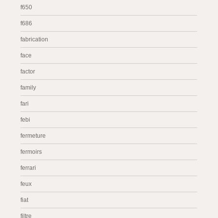
f650
f686
fabrication
face
factor
family
fari
febi
fermeture
fermoirs
ferrari
feux
fiat
filtre