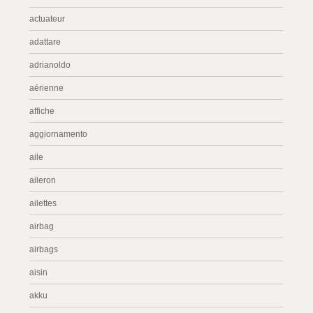
actuateur
adattare
adrianoldo
aérienne
affiche
aggiornamento
aile
aileron
ailettes
airbag
airbags
aisin
akku