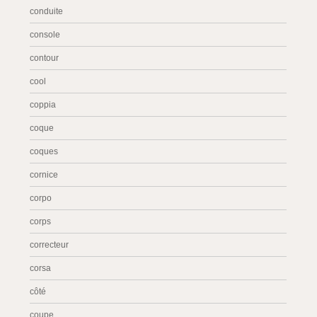
conduite
console
contour
cool
coppia
coque
coques
cornice
corpo
corps
correcteur
corsa
côté
coupe