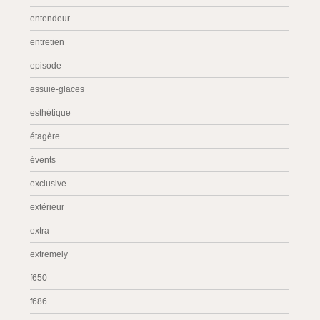
entendeur
entretien
episode
essuie-glaces
esthétique
étagère
évents
exclusive
extérieur
extra
extremely
f650
f686