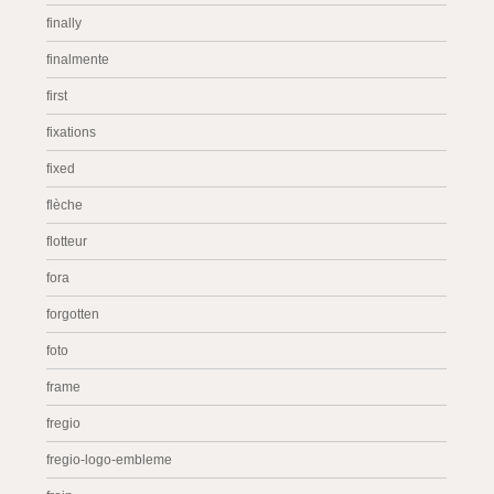
finally
finalmente
first
fixations
fixed
flèche
flotteur
fora
forgotten
foto
frame
fregio
fregio-logo-embleme