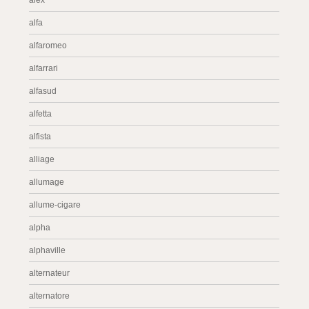
alex
alfa
alfaromeo
alfarrari
alfasud
alfetta
alfista
alliage
allumage
allume-cigare
alpha
alphaville
alternateur
alternatore