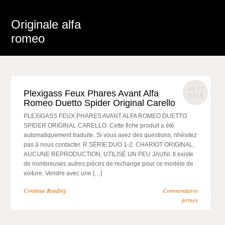
Originale alfa
romeo
déc 17
Plexigass Feux Phares Avant Alfa
2018
Romeo Duetto Spider Original Carello
PLEXIGASS FEUX PHARES AVANT ALFA ROMEO DUETTO
SPIDER ORIGINAL CARELLO. Cette fiche produit a été
automatiquement traduite. Si vous avez des questions, nhésitez
pas à nous contacter. R SÉRIE DUO 1-2. CHARIOT ORIGINAL,
AUCUNE REPRODUCTION, UTILISÉ UN PEU JAUNI. Il existe
de nombreuses autres pièces de rechange pour ce modèle de
voiture. Vendre avec une […]
Continue Reading
Commentaires
fermés