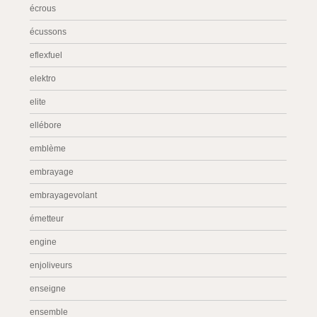
écrous
écussons
eflexfuel
elektro
elite
ellébore
emblème
embrayage
embrayagevolant
émetteur
engine
enjoliveurs
enseigne
ensemble