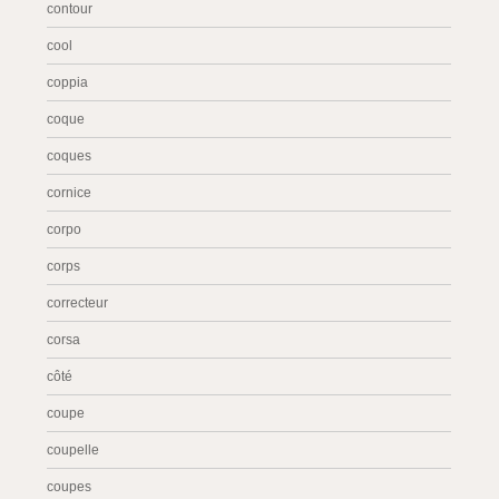
contour
cool
coppia
coque
coques
cornice
corpo
corps
correcteur
corsa
côté
coupe
coupelle
coupes