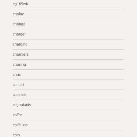
cg169wb
chaîne
change
charger
charging
charnière
chasing
chris
cilindri
classics
clignotants
coffre
coiffeuse
coin