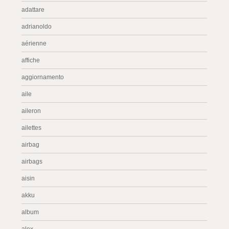
adattare
adrianoldo
aérienne
affiche
aggiornamento
aile
aileron
ailettes
airbag
airbags
aisin
akku
album