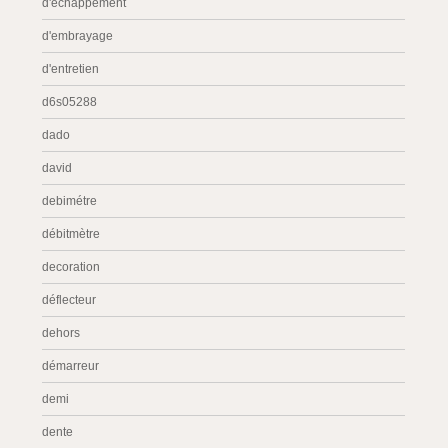
d'échappement
d'embrayage
d'entretien
d6s05288
dado
david
debimétre
débitmètre
decoration
déflecteur
dehors
démarreur
demi
dente