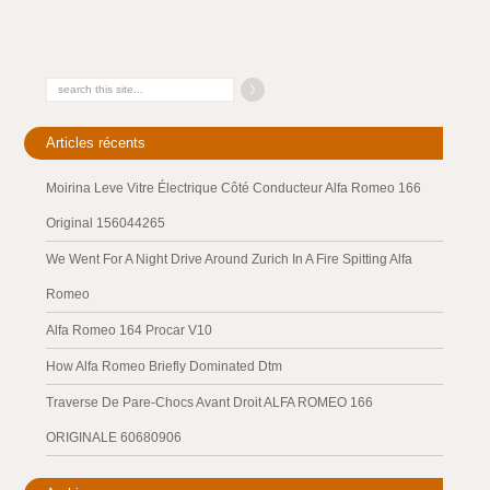
Articles récents
Moirina Leve Vitre Électrique Côté Conducteur Alfa Romeo 166
Original 156044265
We Went For A Night Drive Around Zurich In A Fire Spitting Alfa
Romeo
Alfa Romeo 164 Procar V10
How Alfa Romeo Briefly Dominated Dtm
Traverse De Pare-Chocs Avant Droit ALFA ROMEO 166
ORIGINALE 60680906