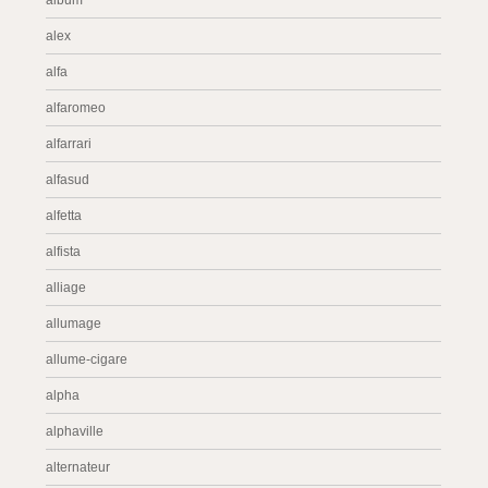
album
alex
alfa
alfaromeo
alfarrari
alfasud
alfetta
alfista
alliage
allumage
allume-cigare
alpha
alphaville
alternateur