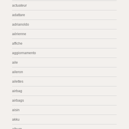
actuateur
adattare
adrianoldo
aérienne
affiche
aggiornamento
aile
aileron
ailettes
airbag
airbags
aisin
akku