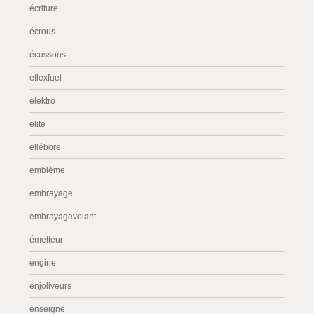
écriture
écrous
écussons
eflexfuel
elektro
elite
ellébore
emblème
embrayage
embrayagevolant
émetteur
engine
enjoliveurs
enseigne