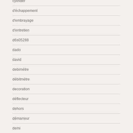
cylinder
d'échappement
d'embrayage
d'entretien
d6s05288
dado
david
debimétre
débitmètre
decoration
déflecteur
dehors
démarreur
demi