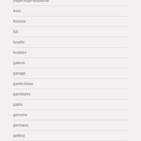
fregio-logo-embleme
frein
frizione
full
fusello
fusibles
galerie
garage
garde-boue
garnitures
gates
genuine
germans
getting