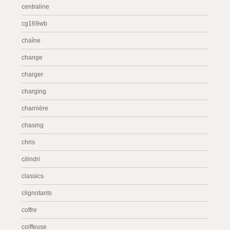
centraline
cg169wb
chaîne
change
charger
charging
charnière
chasing
chris
cilindri
classics
clignotants
coffre
coiffeuse