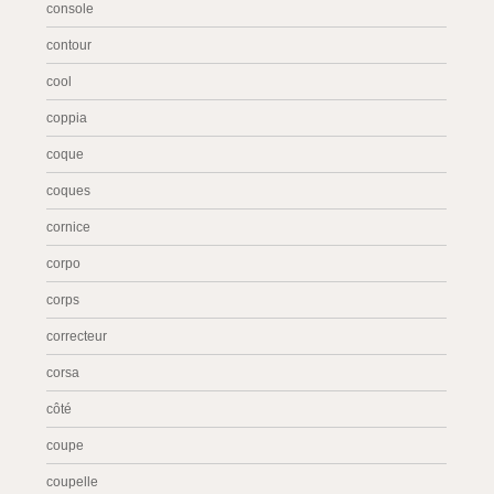
console
contour
cool
coppia
coque
coques
cornice
corpo
corps
correcteur
corsa
côté
coupe
coupelle