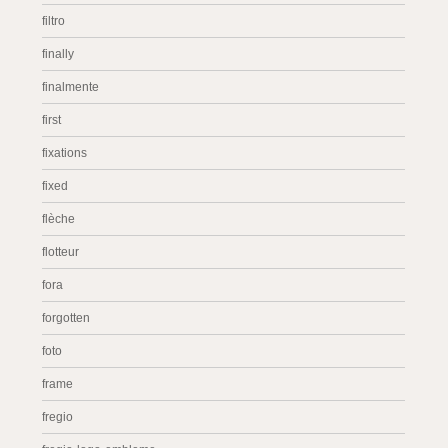
filtro
finally
finalmente
first
fixations
fixed
flèche
flotteur
fora
forgotten
foto
frame
fregio